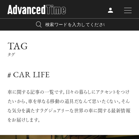
AdvancedClub
人気の検索キーワード
TAG
CATEGORY
FASHION
タグ
宿泊
プレゼント
『AdvancedTime』は、自由でしなやかに生きるハイエンド
BEAUTY
な大人達におくる、スペシャルイシュー満載のメディア。
# CAR LIFE
リゾート
インテリア
TRAVEL
高感度なファッション、カルチャーに溺愛、未知の幅広い
美白
アイメイク
車に関する記事の一覧です。日々の暮らしにアクセントをつけ
教養を求め、今までの人生で積んだ経験、知見を余裕をも
たいから、車を単なる移動の道具だなんて思いたくない。そん
LIFESTYLE
って楽しみながら、進化するソーシャルに寄り添いたい。
な気分を満たすラグジュアリーな世界の車に関する最新情報
何かに縛られていた時間から解き放たれつつある世代の
をお届けします。
ライフスタイルを豊かに彩る『AdvancedTime』が発信する
FOLLOW US
情報をさらに充実し、より速やかに、活用できる