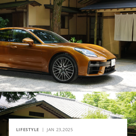
「AdvancedClub」会員組織を設けました。
「AdvancedClub」会員に登録すると、プレゼント応募情報
の一覧、プレミアムな会員限定イベント、ブランドのエクス
クルーシブアイテムの紹介など、特別なコンテンツ情報を
メールマガジンでお届け致します。更に『AdvancedTime』
のタブロイドマガジンのご案内もあり、送付手数料のみを
ご負担いただくことでお手元で『AdvancedTime』をお楽し
みいただけます。
登録は無料です。
一緒に『AdvancedTime』を楽しみましょう！
会員登録をする
LIFESTYLE
JAN 23,2025