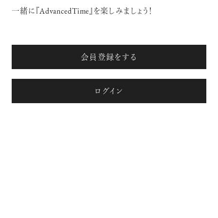
一緒に『AdvancedTime』を楽しみましょう！
会員登録をする
ログイン
注目の記事
10年後の自分のためにやるべきこと
は『今を大切に生きる』こと
俳優
反町 隆史