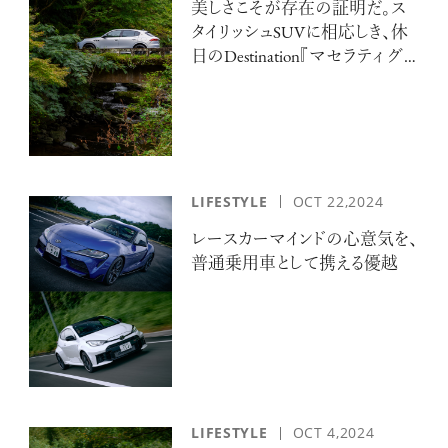
美しさこそが存在の証明だ。ス
タイリッシュSUVに相応しき、休
日のDestination『マセラティ グ
レカーレトロフェオ』と秘めたる
静寂の隠れ里へ
LIFESTYLE
OCT 22,2024
レースカーマインドの心意気を、
普通乗用車として携える優越
LIFESTYLE
OCT 4,2024