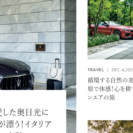
#JEWELRY
#CAR LIFE
#MA
TRAVEL
DEC 4,20
循環する自然の
原で体感！心を耕
ンエアの旅
#HOTEL
#ART
#GOU
愛した奥日光に
が漂う！イタリア