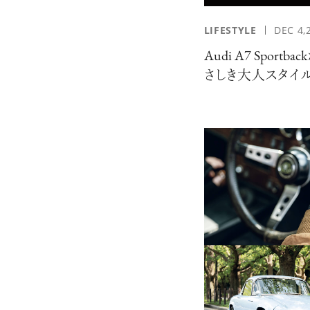
LIFESTYLE
DEC 4,
応募情報の一覧、プレミアム
イテムの紹介など、特
Audi A7 Sportb
す。更に
さしき大人スタイル
もあり、送付手数料のみを
をお楽しみいただけます。
グイン