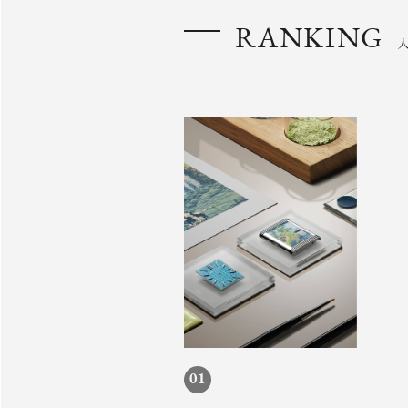
RANKING
01