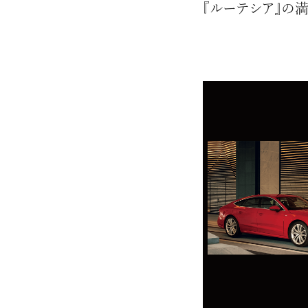
『ルーテシア』の
エンドな大人達におくる、
広い教養を求め、今ま
ながら、進化するソー
代のライフスタイル
さらに充実し、より速やか
た。