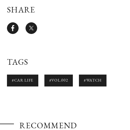
SHARE
TAGS
#CAR LIFE
#VOL.002
#WATCH
RECOMMEND