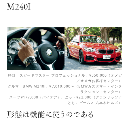
M240I
時計「スピードマスター プロフェッショナル」¥550,000（オメガ
／オメガお客様センター）
クルマ「BMW M240i」¥7,010,000〜（BMWカスタマー・インタ
ラクション・センター）
スーツ¥177,000（パイデア）、ニット¥22,000（グランサッソ／
ともにビームス 六本木ヒルズ）
形態は機能に従うのである