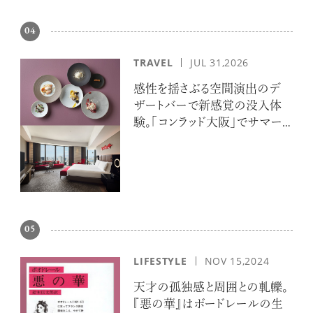
04
TRAVEL
JUL 31,2026
感性を揺さぶる空間演出のデ
ザートバーで新感覚の没入体
験。「コンラッド大阪」でサマー
エスケープ
05
LIFESTYLE
NOV 15,2024
天才の孤独感と周囲との軋轢。
『悪の華』はボードレールの生