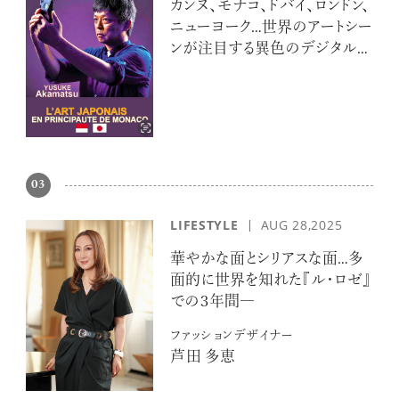
カンヌ、モナコ、ドバイ、ロンドン、
ニューヨーク…世界のアートシー
ンが注目する異色のデジタルア
ーティスト 赤松裕介とは
03
LIFESTYLE
AUG 28,2025
華やかな面とシリアスな面…多
面的に世界を知れた『ル・ロゼ』
での３年間―
ファッションデザイナー
芦田 多恵