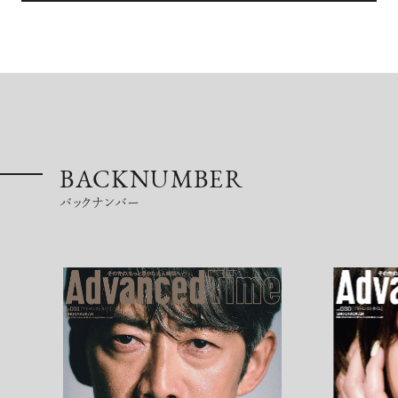
注目の記事
BACKNUMBER
バックナンバー
10年後の自分のためにやるべきこと
は『今を大切に生きる』こと
俳優
反町 隆史
アクティビティの意外な視点、新たな
感覚で味わうニューヨークの魅力