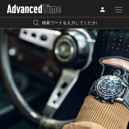
AdvancedClub
人気の検索キーワード
CATEGORY
FASHION
宿泊
プレゼント
『AdvancedTime』は、自由でしなやかに生きるハイエンド
BEAUTY
な大人達におくる、スペシャルイシュー満載のメディア。
リゾート
インテリア
TRAVEL
高感度なファッション、カルチャーに溺愛、未知の幅広い
美白
アイメイク
教養を求め、今までの人生で積んだ経験、知見を余裕をも
LIFESTYLE
って楽しみながら、進化するソーシャルに寄り添いたい。
何かに縛られていた時間から解き放たれつつある世代の
ライフスタイルを豊かに彩る『AdvancedTime』が発信する
FOLLOW US
情報をさらに充実し、より速やかに、活用できる