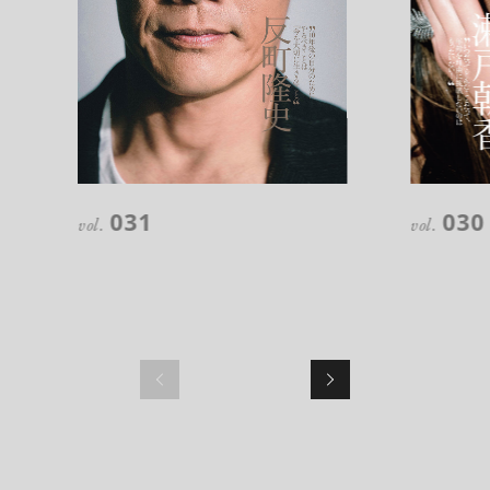
超絶技巧が生み出すエナメル工芸
のアートピース
031
030
vol.
vol.
記憶に残る特別な体験をオーダーメ
イド！京都で話題のラグジュアリー人
力車