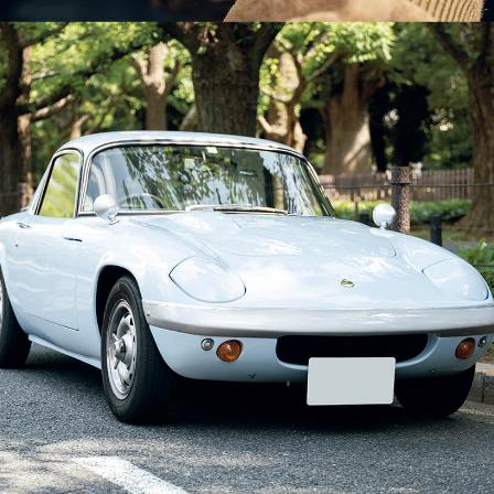
「AdvancedClub」会員組織を設けました。
「AdvancedClub」会員に登録すると、プレゼント応募情報
の一覧、プレミアムな会員限定イベント、ブランドのエクス
クルーシブアイテムの紹介など、特別なコンテンツ情報を
メールマガジンでお届け致します。更に『AdvancedTime』
のタブロイドマガジンのご案内もあり、送付手数料のみを
ご負担いただくことでお手元で『AdvancedTime』をお楽し
みいただけます。
登録は無料です。
一緒に『AdvancedTime』を楽しみましょう！
会員登録をする