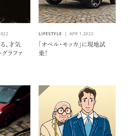
2022
LIFESTYLE
APR 1,2022
れる、才気
「オペル・モッカ」に現地試
トグラファ
乗！
KEUP
#SKINCARE
RMET
#VOL.031