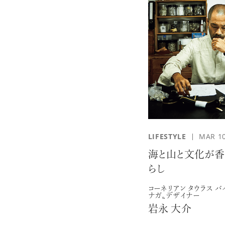
LIFESTYLE
MAR 10
海と山と文化が香
らし
コーネリアン タウラス バイ
ナガ〟デザイナー
岩永 大介