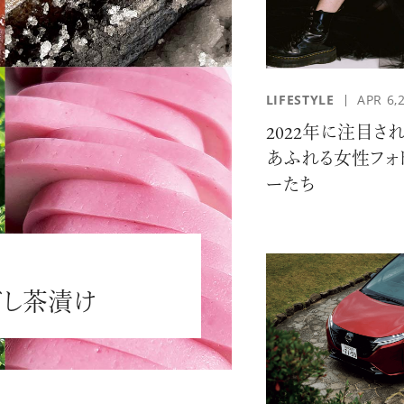
LIFESTYLE
APR 6,
2022年に注目さ
あふれる女性フォ
#JEWELRY
#CAR LIFE
#MA
ーたち
し茶漬け
#HOTEL
#ART
#GOU