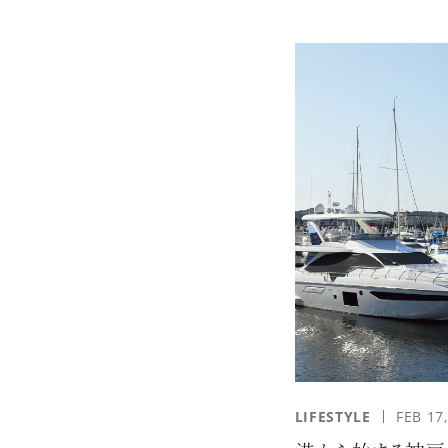
エンドな大人達におくる、
広い教養を求め、今ま
ながら、進化するソー
代のライフスタイル
さらに充実し、より速やか
LIFESTYLE
FEB 17
た。