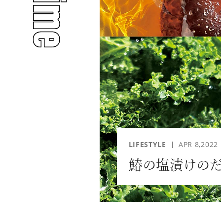
人気のタグ
#INTERVIEW
#WATCH
LIFESTYLE
APR 8,2022
鰆の塩漬けのだ
#PEOPLE
#GOLF