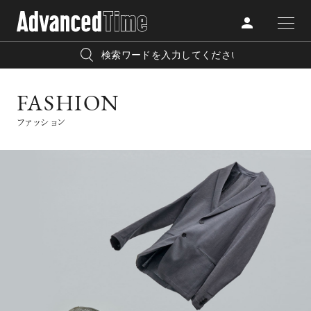
AdvancedClub
人気の検索キーワード
FASHION
CATEGORY
FASHION
ファッション
宿泊
プレゼント
『AdvancedTime』は、自由でしなやかに生きるハイエンド
BEAUTY
な大人達におくる、スペシャルイシュー満載のメディア。
リゾート
インテリア
TRAVEL
高感度なファッション、カルチャーに溺愛、未知の幅広い
美白
アイメイク
教養を求め、今までの人生で積んだ経験、知見を余裕をも
LIFESTYLE
って楽しみながら、進化するソーシャルに寄り添いたい。
何かに縛られていた時間から解き放たれつつある世代の
ライフスタイルを豊かに彩る『AdvancedTime』が発信する
FOLLOW US
情報をさらに充実し、より速やかに、活用できる