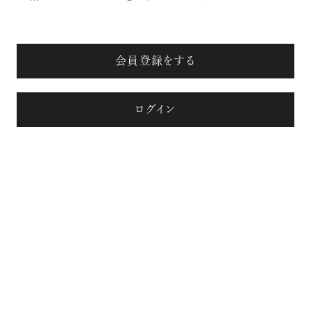
会員登録をする
ログイン
注目の記事
10年後の自分のためにやるべきこと
は『今を大切に生きる』こと
俳優
反町 隆史