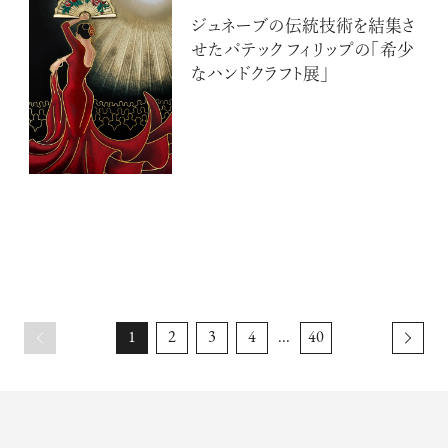
ジュネーブの伝統技術を結集さ
せたパテック フィリップの「希少
なハンドクラフト展」
1
2
3
4
...
40