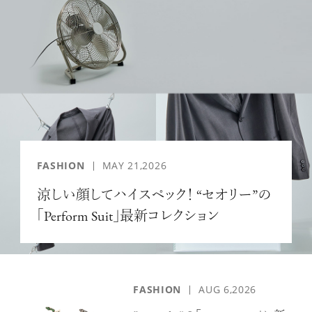
「AdvancedClub」会員組織を設けました。
「AdvancedClub」会員に登録すると、プレゼント応募情報
の一覧、プレミアムな会員限定イベント、ブランドのエクス
クルーシブアイテムの紹介など、特別なコンテンツ情報を
メールマガジンでお届け致します。更に『AdvancedTime』
のタブロイドマガジンのご案内もあり、送付手数料のみを
ご負担いただくことでお手元で『AdvancedTime』をお楽し
みいただけます。
FASHION
MAY 21,2026
登録は無料です。
涼しい顔してハイスペック！ “セオリー”の
「Perform Suit」最新コレクション
一緒に『AdvancedTime』を楽しみましょう！
会員登録をする
FASHION
AUG 6,2026