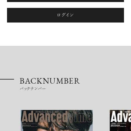
ログイン
注目の記事
10年後の自分のためにやるべきこと
は『今を大切に生きる』こと
BACKNUMBER
俳優
反町 隆史
バックナンバー
アクティビティの意外な視点、新たな
感覚で味わうニューヨークの魅力