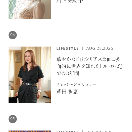
川上 未映子
04
LIFESTYLE
AUG 28,2025
華やかな面とシリアスな面…多
面的に世界を知れた『ル・ロゼ』
での３年間―
ファッションデザイナー
芦田 多恵
05