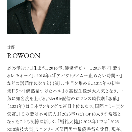
俳優
ROWOON
1996年8月7日生まれ。2016年、俳優デビュー。2017年に『恋す
るレモネード』、2018年に『アバウトタイム〜止めたい時間〜』
などの話題作に次々と出演し、注目を集める。2019年の初主
演ドラマ『偶然見つけたハル』の高校生役が大人気となり、一
気に知名度を上げる。Netflix配信のロマンス時代劇『恋慕』
（2021年）は日本ランキングで連日上位になり、国際エミー賞を
受賞。『この恋は不可抗力』（2023年）はTOP10入りの常連と
なったことも記憶に新しく、『婚礼大捷』（2023年）では「2023
KBS演技大賞」ミニシリーズ部門男性最優秀賞を受賞。現在、