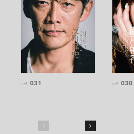
超絶技巧が生み出すエナメル工芸
のアートピース
031
030
vol.
vol.
記憶に残る特別な体験をオーダーメ
イド！京都で話題のラグジュアリー人
力車