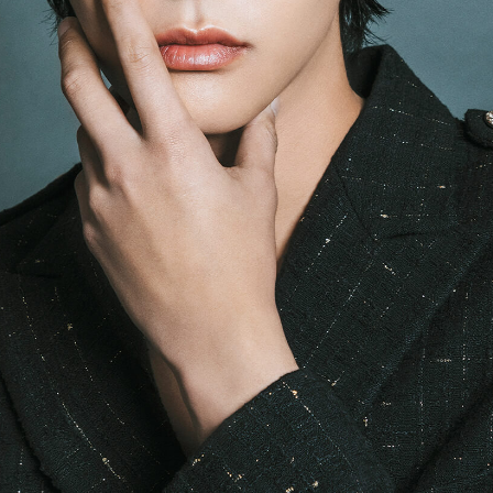
「AdvancedClub」会員組織を設けました。
「AdvancedClub」会員に登録すると、プレゼント応募情報
の一覧、プレミアムな会員限定イベント、ブランドのエクス
クルーシブアイテムの紹介など、特別なコンテンツ情報を
メールマガジンでお届け致します。更に『AdvancedTime』
のタブロイドマガジンのご案内もあり、送付手数料のみを
ご負担いただくことでお手元で『AdvancedTime』をお楽し
みいただけます。
登録は無料です。
一緒に『AdvancedTime』を楽しみましょう！
会員登録をする