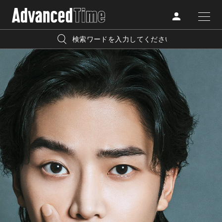
AdvancedClub
人気の検索キーワード
CATEGORY
FASHION
宿泊
プレゼント
『AdvancedTime』は、自由でしなやかに生きるハイエンド
BEAUTY
な大人達におくる、スペシャルイシュー満載のメディア。
リゾート
インテリア
TRAVEL
高感度なファッション、カルチャーに溺愛、未知の幅広い
美白
アイメイク
教養を求め、今までの人生で積んだ経験、知見を余裕をも
LIFESTYLE
って楽しみながら、進化するソーシャルに寄り添いたい。
何かに縛られていた時間から解き放たれつつある世代の
ライフスタイルを豊かに彩る『AdvancedTime』が発信する
FOLLOW US
情報をさらに充実し、より速やかに、活用できる