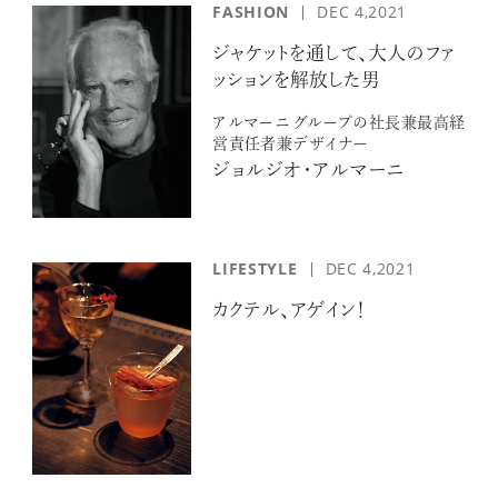
「AdvancedClub」会員組織を設けました。
FASHION
DEC 4,2021
ジャケットを通して、大人のファ
「AdvancedClub」会員に登録すると、プレゼント応募情報
ッションを解放した男
の一覧、プレミアムな会員限定イベント、ブランドのエクス
アルマーニ グループの社長兼最高経
クルーシブアイテムの紹介など、特別なコンテンツ情報を
営責任者兼デザイナー
メールマガジンでお届け致します。更に『AdvancedTime』
ジョルジオ・アルマーニ
のタブロイドマガジンのご案内もあり、送付手数料のみを
ご負担いただくことでお手元で『AdvancedTime』をお楽し
みいただけます。
LIFESTYLE
DEC 4,2021
登録は無料です。
カクテル、アゲイン！
一緒に『AdvancedTime』を楽しみましょう！
会員登録をする