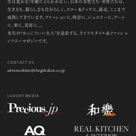
生は変わる！年齢にとらわれない、日本の女性たち・男性たちは、
生き方も、暮らし方も自分らしく、スロー＆リッチに、最近、ここまで
記憶に残る特別な体験をオーダーメ
成熟してきています。ファッションに、時計に、ジュエリーに、アート
イド！京都で話題のラグジュアリー人
に、車に、美容に…。
力車
本当の“かっこういい大人”を追求する、ライフスタイル＆ファッショ
ンフリーマガジンです。
CONTACT US
advancedtime@shogakukan.co.jp
【フィリップス オークション】映画界
の巨匠のアイデアから生まれた時計
が17億円で落札！！
LUXURY MEDIA
禁断の不倫が夫婦の純愛をあぶり
出す“振りきったな”と感じた現代版・