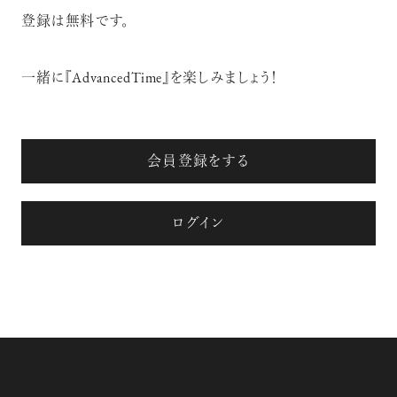
登録は無料です。
一緒に『AdvancedTime』を楽しみましょう！
会員登録をする
ログイン
注目の記事
10年後の自分のためにやるべきこと
は『今を大切に生きる』こと