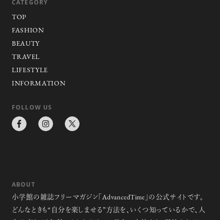
CATEGORY
俳優
反町 隆史
TOP
FASHION
BEAUTY
TRAVEL
アクティビティの意外な視点、新たな
LIFESTYLE
感覚で味わうニューヨークの魅力
INFORMATION
FOLLOW US
超絶技巧が生み出すエナメル工芸
のアートピース
ABOUT
小学館の雑誌フリーマガジン「AdvancedTime」の公式サイトです。
どんなときも“自分を楽しませる”方法を、いくつ知っているかで、人