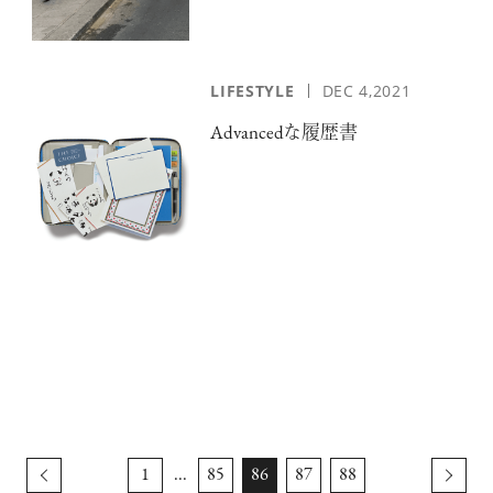
LIFESTYLE
DEC 4,2021
Advancedな履歴書
1
...
85
86
87
88