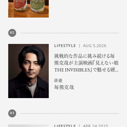
02
LIFESTYLE
AUG 5,2026
挑戦的な作品に挑み続ける毎
熊克哉が主演映画『見えない娘
THE INVISIBLES』で魅せる硬
派な色気
俳優
毎熊克哉
03
LIFESTYLE
APR 24,2025