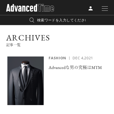
AdvancedClub
人気の検索キーワード
ARCHIVES
CATEGORY
FASHION
記事一覧
宿泊
プレゼント
『AdvancedTime』は、自由でしなやかに生きるハイエンド
FASHION
DEC 4,2021
BEAUTY
な大人達におくる、スペシャルイシュー満載のメディア。
リゾート
インテリア
Advancedな男の究極はMTM
TRAVEL
高感度なファッション、カルチャーに溺愛、未知の幅広い
美白
アイメイク
教養を求め、今までの人生で積んだ経験、知見を余裕をも
LIFESTYLE
って楽しみながら、進化するソーシャルに寄り添いたい。
何かに縛られていた時間から解き放たれつつある世代の
ライフスタイルを豊かに彩る『AdvancedTime』が発信する
FOLLOW US
情報をさらに充実し、より速やかに、活用できる