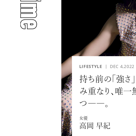
人気のタグ
#INTERVIEW
#WATCH
LIFESTYLE
DEC 4,2022
持ち前の「強さ
み重なり、唯一
つ――。
#PEOPLE
#GOLF
女優
高岡 早紀