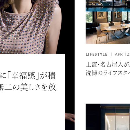
#JEWELRY
#CAR LIFE
#MA
LIFESTYLE
APR 12
上流・名古屋人が
洗練のライフスタ
」に「幸福感」が積
無二の美しさを放
#HOTEL
#ART
#GOU