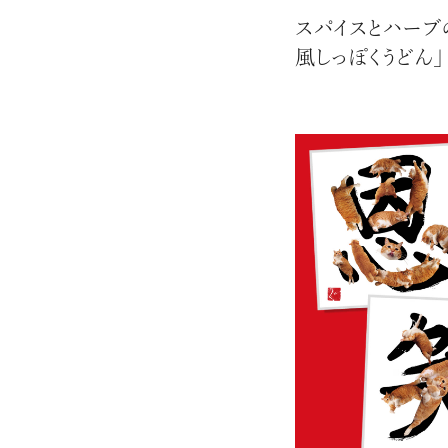
スパイスとハーブ
風しっぽくうどん」
エンドな大人達におくる、
広い教養を求め、今ま
ながら、進化するソー
代のライフスタイル
さらに充実し、より速やか
た。