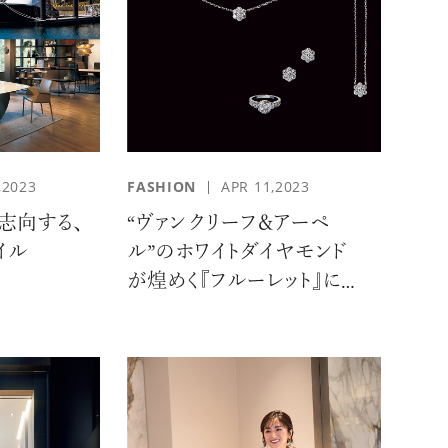
KEUP
#SKINCARE
,2023
FASHION
APR 11,2023
志向する、
“ヴァン クリーフ＆アーペ
イル
ル”のホワイトダイヤモンド
が煌めく『フルーレット』にと
きめいて…
RMET
#VOL.031