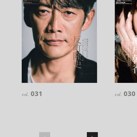
注目の記事
10年後の自分のためにやるべきこと
031
030
は『今を大切に生きる』こと
vol.
vol.
俳優
反町 隆史