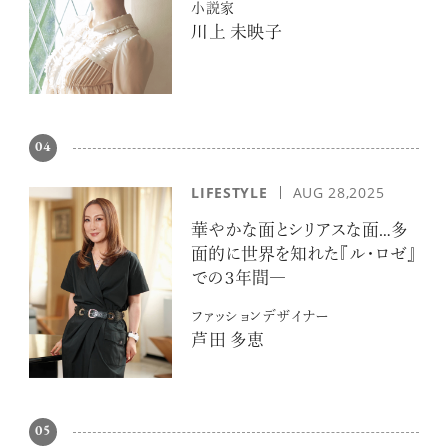
小説家
川上 未映子
04
LIFESTYLE
AUG 28,2025
華やかな面とシリアスな面…多
面的に世界を知れた『ル・ロゼ』
での３年間―
ファッションデザイナー
芦田 多恵
05