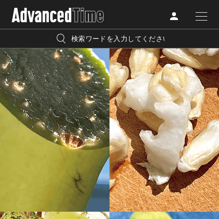
AdvancedClub
人気の検索キーワード
CATEGORY
FASHION
宿泊
プレゼント
『AdvancedTime』は、自由でしなやかに生きるハイエンド
BEAUTY
な大人達におくる、スペシャルイシュー満載のメディア。
リゾート
インテリア
TRAVEL
高感度なファッション、カルチャーに溺愛、未知の幅広い
美白
アイメイク
教養を求め、今までの人生で積んだ経験、知見を余裕をも
LIFESTYLE
って楽しみながら、進化するソーシャルに寄り添いたい。
何かに縛られていた時間から解き放たれつつある世代の
ライフスタイルを豊かに彩る『AdvancedTime』が発信する
FOLLOW US
情報をさらに充実し、より速やかに、活用できる