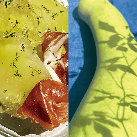
「AdvancedClub」会員組織を設けました。
「AdvancedClub」会員に登録すると、プレゼント応募情報
の一覧、プレミアムな会員限定イベント、ブランドのエクス
クルーシブアイテムの紹介など、特別なコンテンツ情報を
メールマガジンでお届け致します。更に『AdvancedTime』
のタブロイドマガジンのご案内もあり、送付手数料のみを
ご負担いただくことでお手元で『AdvancedTime』をお楽し
みいただけます。
登録は無料です。
一緒に『AdvancedTime』を楽しみましょう！
会員登録をする