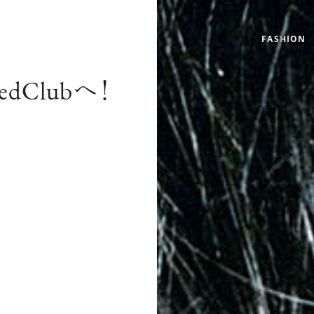
FASHION
edClubへ！
リゾート
インテリア
美