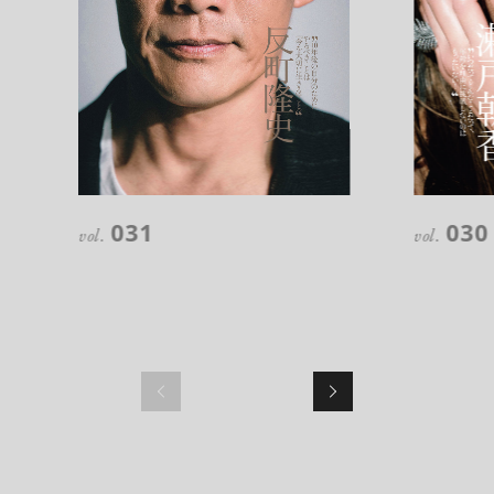
注目の記事
10年後の自分のためにやるべきこと
031
030
は『今を大切に生きる』こと
vol.
vol.
俳優
反町 隆史
アクティビティの意外な視点、新たな
感覚で味わうニューヨークの魅力