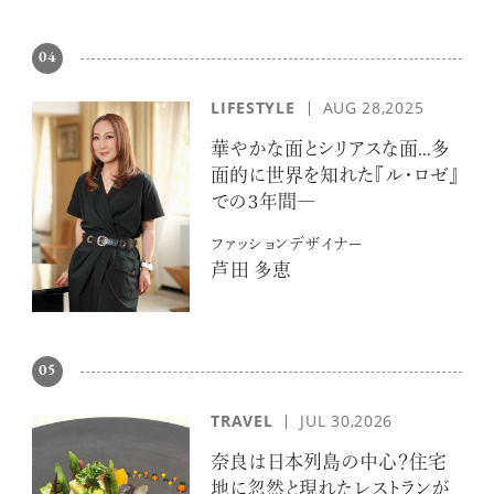
04
LIFESTYLE
AUG 28,2025
華やかな面とシリアスな面…多
面的に世界を知れた『ル・ロゼ』
での３年間―
ファッションデザイナー
芦田 多恵
05
TRAVEL
JUL 30,2026
奈良は日本列島の中心？住宅
地に忽然と現れたレストランが