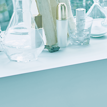
「AdvancedClub」会員組織を設けました。
「AdvancedClub」会員に登録すると、プレゼント応募情報
の一覧、プレミアムな会員限定イベント、ブランドのエクス
クルーシブアイテムの紹介など、特別なコンテンツ情報を
メールマガジンでお届け致します。更に『AdvancedTime』
のタブロイドマガジンのご案内もあり、送付手数料のみを
ご負担いただくことでお手元で『AdvancedTime』をお楽し
みいただけます。
登録は無料です。
一緒に『AdvancedTime』を楽しみましょう！
会員登録をする