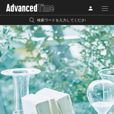
AdvancedClub
人気の検索キーワード
CATEGORY
FASHION
宿泊
プレゼント
『AdvancedTime』は、自由でしなやかに生きるハイエンド
BEAUTY
な大人達におくる、スペシャルイシュー満載のメディア。
リゾート
インテリア
TRAVEL
高感度なファッション、カルチャーに溺愛、未知の幅広い
美白
アイメイク
教養を求め、今までの人生で積んだ経験、知見を余裕をも
LIFESTYLE
って楽しみながら、進化するソーシャルに寄り添いたい。
何かに縛られていた時間から解き放たれつつある世代の
ライフスタイルを豊かに彩る『AdvancedTime』が発信する
FOLLOW US
情報をさらに充実し、より速やかに、活用できる