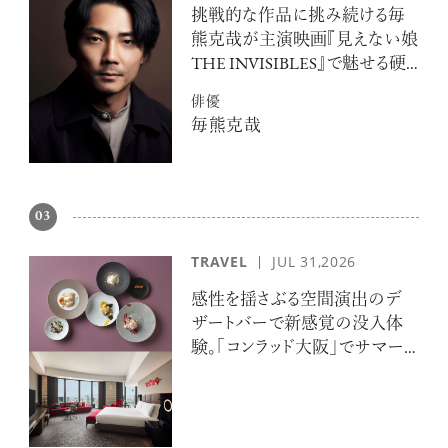
挑戦的な作品に挑み続ける毎
熊克哉が主演映画『見えない娘
THE INVISIBLES』で魅せる硬
派な色気
俳優
毎熊克哉
03
TRAVEL
JUL 31,2026
感性を揺さぶる空間演出のデ
ザートバーで新感覚の没入体
験。「コンラッド大阪」でサマー
エスケープ