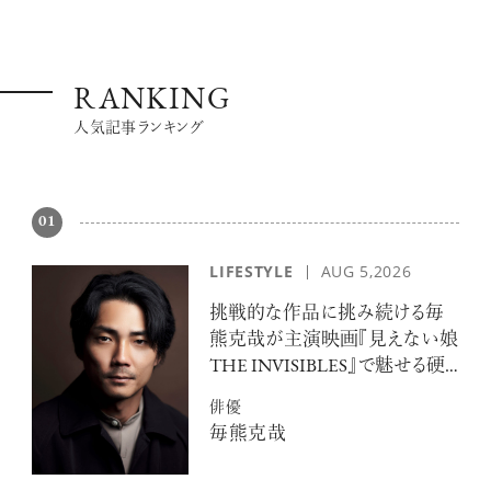
RANKING
人気記事ランキング
01
LIFESTYLE
AUG 5,2026
挑戦的な作品に挑み続ける毎
熊克哉が主演映画『見えない娘
THE INVISIBLES』で魅せる硬
派な色気
俳優
毎熊克哉