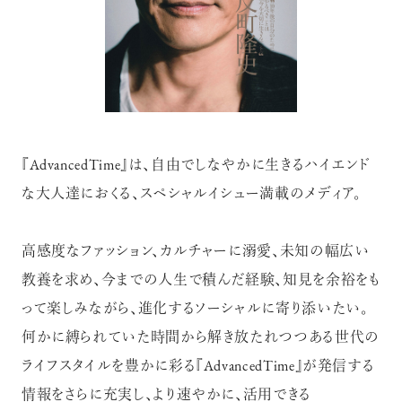
『AdvancedTime』は、自由でしなやかに生きるハイエンド
注目の記事
な大人達におくる、スペシャルイシュー満載のメディア。
10年後の自分のためにやるべきこと
は『今を大切に生きる』こと
高感度なファッション、カルチャーに溺愛、未知の幅広い
俳優
反町 隆史
教養を求め、今までの人生で積んだ経験、知見を余裕をも
って楽しみながら、進化するソーシャルに寄り添いたい。
何かに縛られていた時間から解き放たれつつある世代の
ライフスタイルを豊かに彩る『AdvancedTime』が発信する
アクティビティの意外な視点、新たな
感覚で味わうニューヨークの魅力
情報をさらに充実し、より速やかに、活用できる