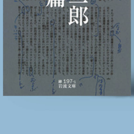
「AdvancedClub」会員組織を設けました。
「AdvancedClub」会員に登録すると、プレゼント応募情報
の一覧、プレミアムな会員限定イベント、ブランドのエクス
クルーシブアイテムの紹介など、特別なコンテンツ情報を
メールマガジンでお届け致します。更に『AdvancedTime』
のタブロイドマガジンのご案内もあり、送付手数料のみを
ご負担いただくことでお手元で『AdvancedTime』をお楽し
みいただけます。
登録は無料です。
一緒に『AdvancedTime』を楽しみましょう！
会員登録をする