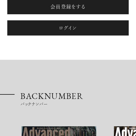
会員登録をする
【フィリップス オークション】映画界
の巨匠のアイデアから生まれた時計
ログイン
が17億円で落札！！
禁断の不倫が夫婦の純愛をあぶり
出す“振りきったな”と感じた現代版・
谷崎映画『鍵』。愛は嫉妬を越えるの
BACKNUMBER
か？
俳優
バックナンバー
吹越 満