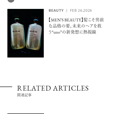
BEAUTY
FEB 26,2026
【MEN’S BEAUTY】髪こそ男前
な品格の要。未来のヘアを救
う“uno”の新発想に熱視線
RELATED ARTICLES
関連記事