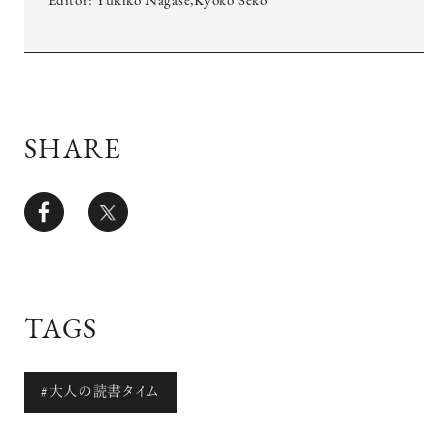
Editor: Yukiko Nagase,Kyoko Seko
SHARE
TAGS
#大人の読書タイム