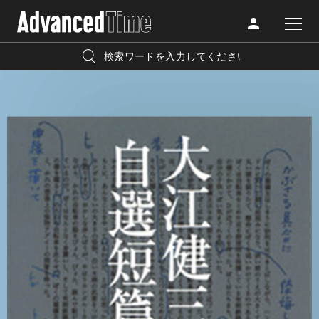
AdvancedClub
人気の検索キーワード
CATEGORY
FASHION
宿泊
プレゼント
『AdvancedTime』は、自由でしなやかに生きるハイエンド
BEAUTY
な大人達におくる、スペシャルイシュー満載のメディア。
リゾート
インテリア
TRAVEL
高感度なファッション、カルチャーに溺愛、未知の幅広い
美白
アイメイク
教養を求め、今までの人生で積んだ経験、知見を余裕をも
LIFESTYLE
って楽しみながら、進化するソーシャルに寄り添いたい。
何かに縛られていた時間から解き放たれつつある世代の
ライフスタイルを豊かに彩る『AdvancedTime』が発信する
FOLLOW US
情報をさらに充実し、より速やかに、活用できる