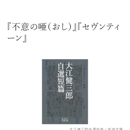
『不意の唖（おし）』『セヴンティ
ーン』
大江健三郎自選短篇／岩波文庫