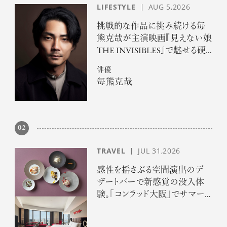
LIFESTYLE
AUG 5,2026
挑戦的な作品に挑み続ける毎
熊克哉が主演映画『見えない娘
THE INVISIBLES』で魅せる硬
派な色気
俳優
毎熊克哉
02
TRAVEL
JUL 31,2026
感性を揺さぶる空間演出のデ
ザートバーで新感覚の没入体
験。「コンラッド大阪」でサマー
エスケープ