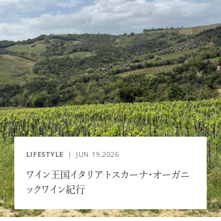
「AdvancedClub」会員組織を設けました。
「AdvancedClub」会員に登録すると、プレゼント応募情報
の一覧、プレミアムな会員限定イベント、ブランドのエクス
クルーシブアイテムの紹介など、特別なコンテンツ情報を
メールマガジンでお届け致します。更に『AdvancedTime』
のタブロイドマガジンのご案内もあり、送付手数料のみを
ご負担いただくことでお手元で『AdvancedTime』をお楽し
みいただけます。
登録は無料です。
LIFESTYLE
JUN 19,2026
一緒に『AdvancedTime』を楽しみましょう！
ワイン王国イタリア トスカーナ・オーガニ
ックワイン紀行
会員登録をする