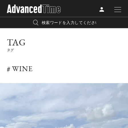
AdvancedClub
人気の検索キーワード
TAG
CATEGORY
FASHION
タグ
宿泊
プレゼント
『AdvancedTime』は、自由でしなやかに生きるハイエンド
BEAUTY
な大人達におくる、スペシャルイシュー満載のメディア。
# WINE
リゾート
インテリア
TRAVEL
高感度なファッション、カルチャーに溺愛、未知の幅広い
美白
アイメイク
教養を求め、今までの人生で積んだ経験、知見を余裕をも
LIFESTYLE
って楽しみながら、進化するソーシャルに寄り添いたい。
何かに縛られていた時間から解き放たれつつある世代の
ライフスタイルを豊かに彩る『AdvancedTime』が発信する
FOLLOW US
情報をさらに充実し、より速やかに、活用できる