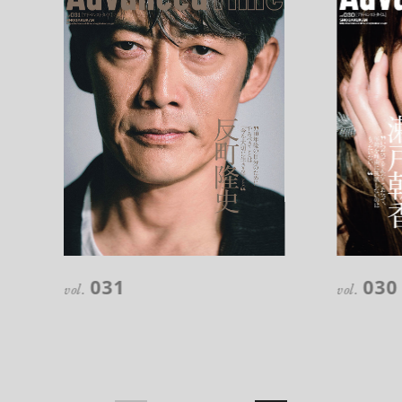
注目の記事
10年後の自分のためにやるべきこと
031
030
は『今を大切に生きる』こと
vol.
vol.
俳優
反町 隆史