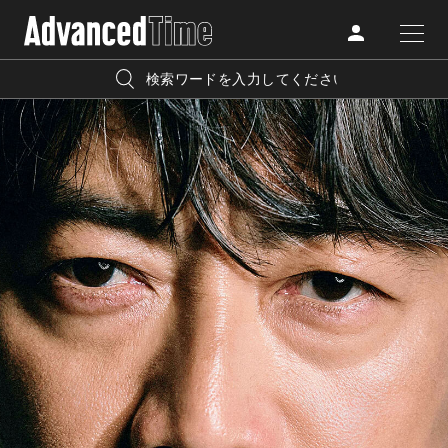
AdvancedClub
人気の検索キーワード
CATEGORY
FASHION
宿泊
プレゼント
『AdvancedTime』は、自由でしなやかに生きるハイエンド
BEAUTY
な大人達におくる、スペシャルイシュー満載のメディア。
リゾート
インテリア
TRAVEL
高感度なファッション、カルチャーに溺愛、未知の幅広い
美白
アイメイク
教養を求め、今までの人生で積んだ経験、知見を余裕をも
LIFESTYLE
って楽しみながら、進化するソーシャルに寄り添いたい。
何かに縛られていた時間から解き放たれつつある世代の
ライフスタイルを豊かに彩る『AdvancedTime』が発信する
FOLLOW US
情報をさらに充実し、より速やかに、活用できる