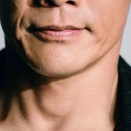
「AdvancedClub」会員組織を設けました。
「AdvancedClub」会員に登録すると、プレゼント応募情報
の一覧、プレミアムな会員限定イベント、ブランドのエクス
クルーシブアイテムの紹介など、特別なコンテンツ情報を
メールマガジンでお届け致します。更に『AdvancedTime』
のタブロイドマガジンのご案内もあり、送付手数料のみを
ご負担いただくことでお手元で『AdvancedTime』をお楽し
みいただけます。
登録は無料です。
一緒に『AdvancedTime』を楽しみましょう！
会員登録をする