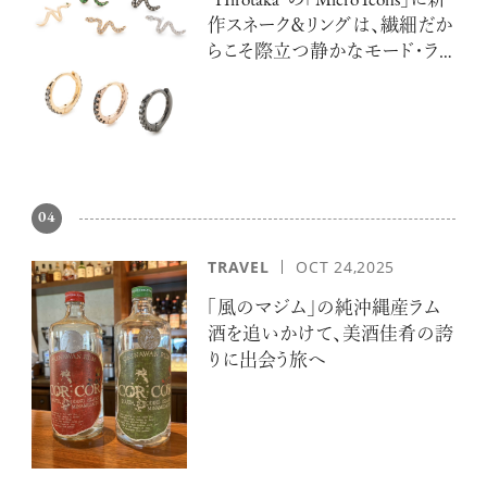
“Hirotaka”の「Micro Icons」に新
作スネーク＆リングは、繊細だか
らこそ際立つ静かなモード・ラ
グジュアリー
04
TRAVEL
OCT 24,2025
「風のマジム」の純沖縄産ラム
酒を追いかけて、美酒佳肴の誇
りに出会う旅へ