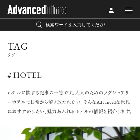
AdvancedClub
人気の検索キーワード
TAG
CATEGORY
FASHION
タグ
宿泊
プレゼント
『AdvancedTime』は、自由でしなやかに生きるハイエンド
BEAUTY
な大人達におくる、スペシャルイシュー満載のメディア。
# HOTEL
リゾート
インテリア
TRAVEL
高感度なファッション、カルチャーに溺愛、未知の幅広い
美白
アイメイク
ホテルに関する記事の一覧です。大人のためのラグジュアリ
教養を求め、今までの人生で積んだ経験、知見を余裕をも
ーホテルで日常から解き放たれたい。そんなAdvancedな世代
LIFESTYLE
って楽しみながら、進化するソーシャルに寄り添いたい。
におすすめしたい、魅力あふれるホテルの情報を紹介します。
何かに縛られていた時間から解き放たれつつある世代の
ライフスタイルを豊かに彩る『AdvancedTime』が発信する
FOLLOW US
情報をさらに充実し、より速やかに、活用できる