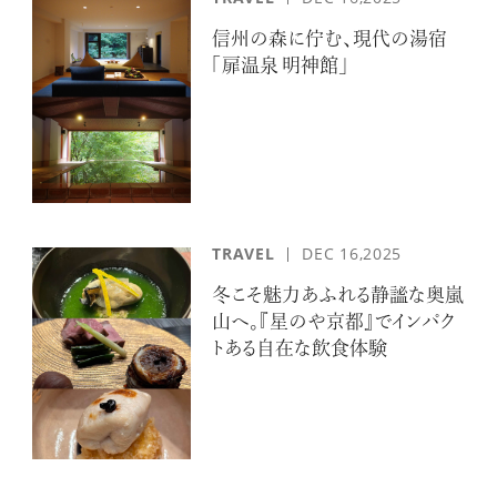
信州の森に佇む、現代の湯宿
「扉温泉 明神館」
TRAVEL
DEC 16,2025
冬こそ魅力あふれる静謐な奥嵐
山へ。『星のや京都』でインパク
トある自在な飲食体験