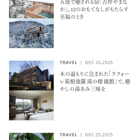
五感で癒される宿「吉祥やまな
か」、12のおもてなしがもたらす
至福のとき
TRAVEL
DEC 26,2025
木の温もりに包まれた「ラフォー
レ箱根強羅 湯の棲 綾館」で、癒
やしの湯あみ三昧を
TRAVEL
DEC 25,2025