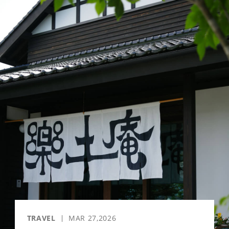
「AdvancedClub」会員組織を設けました。
「AdvancedClub」会員に登録すると、プレゼント応募情報
の一覧、プレミアムな会員限定イベント、ブランドのエクス
クルーシブアイテムの紹介など、特別なコンテンツ情報を
メールマガジンでお届け致します。更に『AdvancedTime』
のタブロイドマガジンのご案内もあり、送付手数料のみを
ご負担いただくことでお手元で『AdvancedTime』をお楽し
みいただけます。
登録は無料です。
一緒に『AdvancedTime』を楽しみましょう！
会員登録をする
TRAVEL
MAR 27,2026