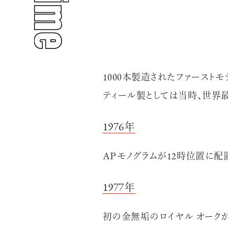
人気のタグ
1000本製造されたファースト
#INTERVIEW
#WATCH
ティール製としては当時、世界
1976年
ＡＰモノグラムが12時位置に配
#PEOPLE
#GOLF
1977年
初の金無垢のロイヤル オーク