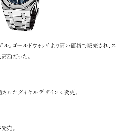
モデル。ゴールドウォッチより高い価格で販売され、ス
#JEWELRY
#CAR LIFE
#MA
最高額だった。
置されたダイヤルデザインに変更。
#HOTEL
#ART
#GOU
が発売。