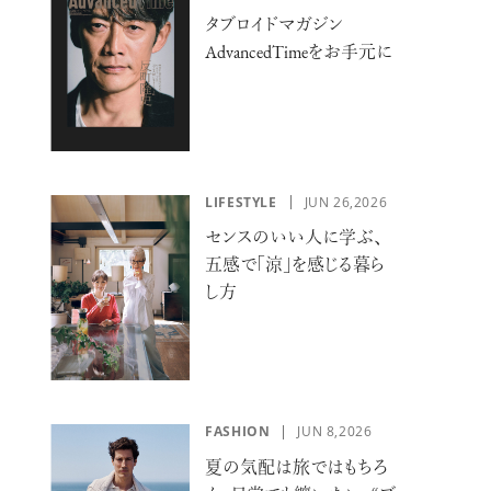
タブロイドマガジン
AdvancedTimeをお手元に
KEUP
#SKINCARE
LIFESTYLE
JUN 26,2026
センスのいい人に学ぶ、
五感で「涼」を感じる暮ら
し方
RMET
#VOL.031
FASHION
JUN 8,2026
夏の気配は旅ではもちろ