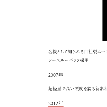
AdvancedClub
『AdvancedTime』は、自由でしなやかに生きるハイ
名機として知られる自社製ムーブメン
スペシャルイシュー満載のメディア。
シースルーバック採用。
高感度なファッション、カルチャーに溺愛、未知の幅
2007年
での人生で積んだ経験、知見を余裕をもって楽しみ
シャルに寄り添いたい。
超軽量で高い硬度を誇る新素材
何かに縛られていた時間から解き放たれつつある世
を豊かに彩る『AdvancedTime』が発信する情報を
2012年
に、活用できる「AdvancedClub」会員組織を設けまし