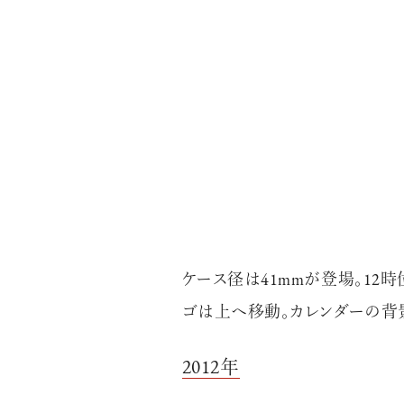
「AdvancedClub」会員に登録すると、プレゼント
な会員限定イベント、ブランドのエクスクルーシブア
別なコンテンツ情報をメールマガジンでお届け致しま
『AdvancedTime』のタブロイドマガジンのご案内
ご負担いただくことでお手元で『AdvancedTime』
登録は無料です。
一緒に『AdvancedTime』を楽しみましょう！
ケース径は41mmが登場。12
ゴは上へ移動。カレンダーの背
会員登録をする
ロ
2012年