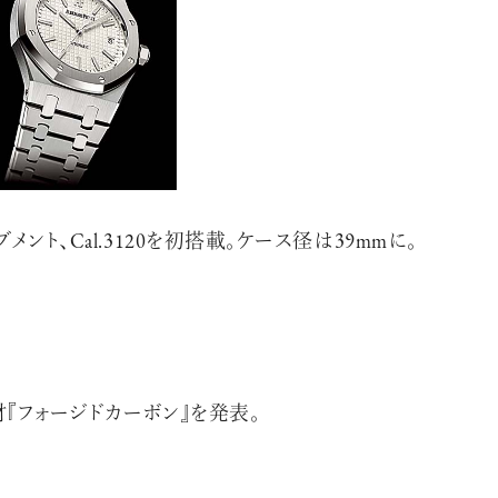
エンドな大人達におくる、
ト、Cal.3120を初搭載。ケース径は39mmに。
広い教養を求め、今ま
ながら、進化するソー
『フォージドカーボン』を発表。
代のライフスタイル
さらに充実し、より速やか
た。