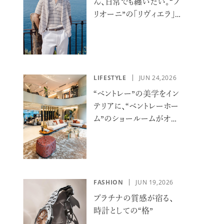
ん、日常でも纏いたい。“ブ
リオーニ”の「リヴィエラ」
カプセルコレクションの
誘惑
LIFESTYLE
JUN 24,2026
“ベントレー”の美学をイン
テリアに、“ベントレーホー
ム”のショールームがオー
プン
FASHION
JUN 19,2026
プラチナの質感が宿る、
時計としての“格”