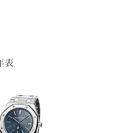
FASHION
年表
リゾート
インテリア
美