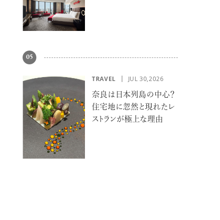
大阪」でサマーエスケー
プ
05
TRAVEL
JUL 30,2026
奈良は日本列島の中心？
住宅地に忽然と現れたレ
ストランが極上な理由