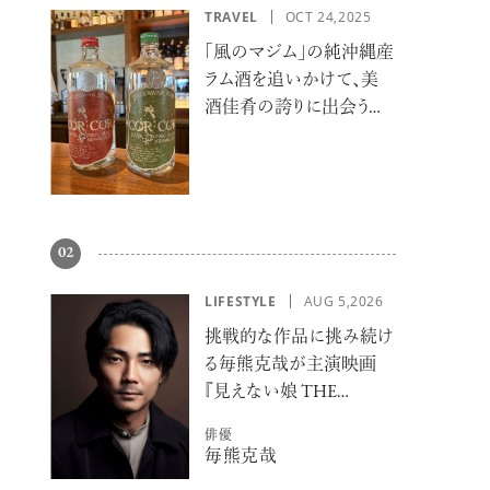
TRAVEL
OCT 24,2025
「風のマジム」の純沖縄産
ラム酒を追いかけて、美
酒佳肴の誇りに出会う旅
へ
02
LIFESTYLE
AUG 5,2026
挑戦的な作品に挑み続け
る毎熊克哉が主演映画
『見えない娘 THE
INVISIBLES』で魅せる硬
俳優
派な色気
毎熊克哉