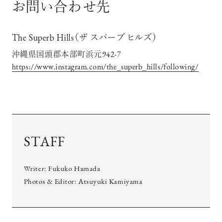
お問い合わせ先
The Superb Hills（ザ スパーブ ヒルズ）
沖縄県国頭郡本部町浜元942-7
https://www.instagram.com/the_superb_hills/following/
STAFF
Writer: Fukuko Hamada
Photos & Editor: Atsuyuki Kamiyama