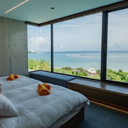
「AdvancedClub」会員組織を設けました。
「AdvancedClub」会員に登録すると、プレゼント応募情報
の一覧、プレミアムな会員限定イベント、ブランドのエクス
クルーシブアイテムの紹介など、特別なコンテンツ情報を
メールマガジンでお届け致します。更に『AdvancedTime』
のタブロイドマガジンのご案内もあり、送付手数料のみを
ご負担いただくことでお手元で『AdvancedTime』をお楽し
みいただけます。
登録は無料です。
一緒に『AdvancedTime』を楽しみましょう！
会員登録をする