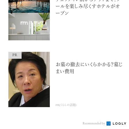
ールを楽しみ尽くすホテルがオ
ープン
注目の記事
お墓の撤去にいくらかかる？墓じ
10年後の自分のためにやるべきこと
まい費用
は『今を大切に生きる』こと
俳優
反町 隆史
PR(くらしの話題)
アクティビティの意外な視点、新たな
Recommended by
感覚で味わうニューヨークの魅力