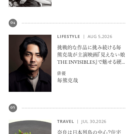
04
LIFESTYLE
AUG 5,2026
挑戦的な作品に挑み続ける毎
熊克哉が主演映画『見えない娘
THE INVISIBLES』で魅せる硬
派な色気
俳優
毎熊克哉
05
TRAVEL
JUL 30,2026
奈良は日本列島の中心？住宅