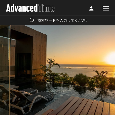
AdvancedClub
人気の検索キーワード
CATEGORY
FASHION
宿泊
プレゼント
『AdvancedTime』は、自由でしなやかに生きるハイエンド
BEAUTY
な大人達におくる、スペシャルイシュー満載のメディア。
リゾート
インテリア
TRAVEL
高感度なファッション、カルチャーに溺愛、未知の幅広い
美白
アイメイク
教養を求め、今までの人生で積んだ経験、知見を余裕をも
LIFESTYLE
って楽しみながら、進化するソーシャルに寄り添いたい。
何かに縛られていた時間から解き放たれつつある世代の
ライフスタイルを豊かに彩る『AdvancedTime』が発信する
FOLLOW US
情報をさらに充実し、より速やかに、活用できる