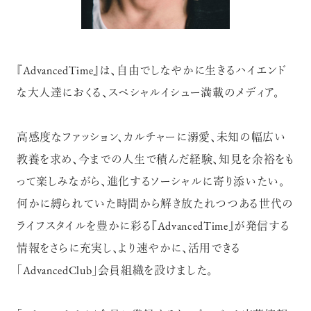
【フィリップス オークション】映画界
の巨匠のアイデアから生まれた時計
『AdvancedTime』は、自由でしなやかに生きるハイエンド
が17億円で落札！！
な大人達におくる、スペシャルイシュー満載のメディア。
高感度なファッション、カルチャーに溺愛、未知の幅広い
教養を求め、今までの人生で積んだ経験、知見を余裕をも
禁断の不倫が夫婦の純愛をあぶり
って楽しみながら、進化するソーシャルに寄り添いたい。
出す“振りきったな”と感じた現代版・
谷崎映画『鍵』。愛は嫉妬を越えるの
何かに縛られていた時間から解き放たれつつある世代の
か？
ライフスタイルを豊かに彩る『AdvancedTime』が発信する
俳優
吹越 満
情報をさらに充実し、より速やかに、活用できる
「AdvancedClub」会員組織を設けました。