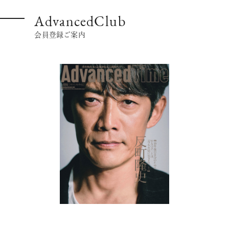
AdvancedClub
会員登録ご案内
【フィリップス オークション】映画界
の巨匠のアイデアから生まれた時計
が17億円で落札！！
禁断の不倫が夫婦の純愛をあぶり
出す“振りきったな”と感じた現代版・
谷崎映画『鍵』。愛は嫉妬を越えるの
か？
俳優
吹越 満