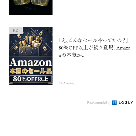
「え、こんなセールやってたの？」
超絶技巧が生み出すエナメル工芸
80％OFF以上が続々登場！Amazo
のアートピース
nの本気が...
PR(Amazon)
記憶に残る特別な体験をオーダーメ
Recommended by
イド！京都で話題のラグジュアリー人
力車