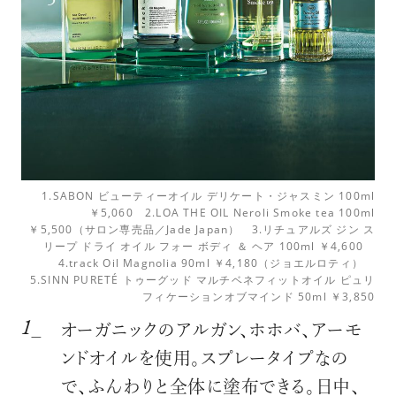
1.SABON ビューティーオイル デリケート・ジャスミン 100ml
￥5,060 2.LOA THE OIL Neroli Smoke tea 100ml
￥5,500（サロン専売品／Jade Japan） 3.リチュアルズ ジン ス
リープ ドライ オイル フォー ボディ ＆ ヘア 100ml ￥4,600
4.track Oil Magnolia 90ml ￥4,180（ジョエルロティ）
5.SINN PURETÉ トゥーグッド マルチベネフィットオイル ピュリ
フィケーションオブマインド 50ml ￥3,850
オーガニックのアルガン、ホホバ、アーモ
ンドオイルを使用。スプレータイプなの
で、ふんわりと全体に塗布できる。日中、