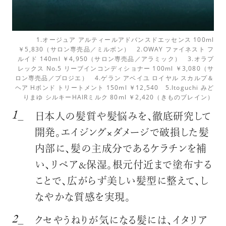
1.オージュア アルティールアドバンスドエッセンス 100ml
￥5,830（サロン専売品／ミルボン） 2.OWAY ファイネスト フ
ルイド 140ml ￥4,950（サロン専売品／アラミック） 3.オラプ
レックス No.5 リーブインコンディショナー 100ml ￥3,080（サ
ロン専売品／プロジエ） 4.ゲラン アベイユ ロイヤル スカルプ＆
ヘア Hボンド トリートメント 150ml ￥12,540 5.Itoguchi みど
りまゆ シルキーHAIRミルク 80ml ￥2,420（きものブレイン）
日本人の髪質や髪悩みを、徹底研究して
開発。エイジング×ダメージで破損した髪
内部に、髪の主成分であるケラチンを補
い、リペア&保湿。根元付近まで塗布する
ことで、広がらず美しい髪型に整えて、し
なやかな質感を実現。
クセやうねりが気になる髪には、イタリア