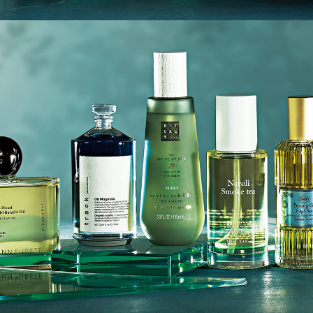
「AdvancedClub」会員組織を設けました。
「AdvancedClub」会員に登録すると、プレゼント応募情報
の一覧、プレミアムな会員限定イベント、ブランドのエクス
クルーシブアイテムの紹介など、特別なコンテンツ情報を
メールマガジンでお届け致します。更に『AdvancedTime』
のタブロイドマガジンのご案内もあり、送付手数料のみを
ご負担いただくことでお手元で『AdvancedTime』をお楽し
みいただけます。
登録は無料です。
一緒に『AdvancedTime』を楽しみましょう！
会員登録をする