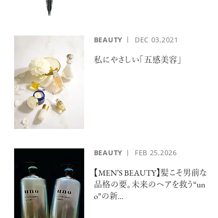
BEAUTY
DEC
03,2021
私にやさしい「五感美容」
注目の記事
10年後の自分のためにやるべきこと
は『今を大切に生きる』こと
俳優
反町 隆史
BEAUTY
FEB
25,2026
【MEN’S BEAUTY】髪こそ男前な
品格の要。未来のヘアを救う“un
o”の新...
アクティビティの意外な視点、新たな
感覚で味わうニューヨークの魅力