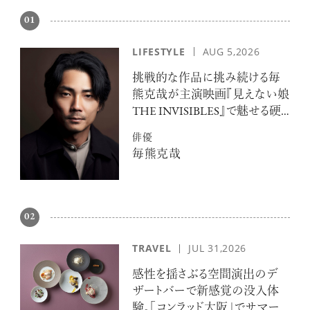
01
LIFESTYLE
AUG 5,2026
挑戦的な作品に挑み続ける毎
熊克哉が主演映画『見えない娘
THE INVISIBLES』で魅せる硬
派な色気
俳優
毎熊克哉
02
TRAVEL
JUL 31,2026
感性を揺さぶる空間演出のデ
ザートバーで新感覚の没入体
験。「コンラッド大阪」でサマー