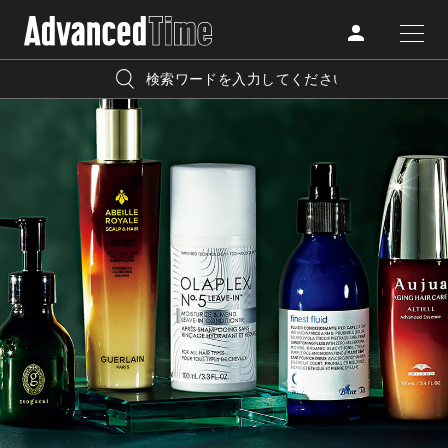
AdvancedClub
人気の検索キーワード
CATEGORY
FASHION
宿泊
プレゼント
『AdvancedTime』は、自由でしなやかに生きるハイエンド
BEAUTY
な大人達におくる、スペシャルイシュー満載のメディア。
リゾート
インテリア
TRAVEL
高感度なファッション、カルチャーに溺愛、未知の幅広い
美白
アイメイク
教養を求め、今までの人生で積んだ経験、知見を余裕をも
LIFESTYLE
って楽しみながら、進化するソーシャルに寄り添いたい。
何かに縛られていた時間から解き放たれつつある世代の
ライフスタイルを豊かに彩る『AdvancedTime』が発信する
FOLLOW US
情報をさらに充実し、より速やかに、活用できる