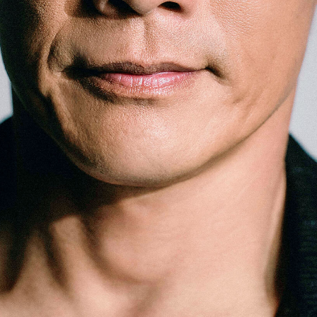
「AdvancedClub」会員組織を設けました。
「AdvancedClub」会員に登録すると、プレゼント応募情報
の一覧、プレミアムな会員限定イベント、ブランドのエクス
クルーシブアイテムの紹介など、特別なコンテンツ情報を
メールマガジンでお届け致します。更に『AdvancedTime』
のタブロイドマガジンのご案内もあり、送付手数料のみを
ご負担いただくことでお手元で『AdvancedTime』をお楽し
みいただけます。
登録は無料です。
一緒に『AdvancedTime』を楽しみましょう！
会員登録をする