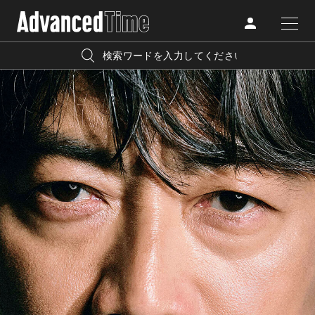
AdvancedClub
人気の検索キーワード
CATEGORY
FASHION
宿泊
プレゼント
『AdvancedTime』は、自由でしなやかに生きるハイエンド
BEAUTY
な大人達におくる、スペシャルイシュー満載のメディア。
リゾート
インテリア
TRAVEL
高感度なファッション、カルチャーに溺愛、未知の幅広い
美白
アイメイク
教養を求め、今までの人生で積んだ経験、知見を余裕をも
LIFESTYLE
って楽しみながら、進化するソーシャルに寄り添いたい。
何かに縛られていた時間から解き放たれつつある世代の
ライフスタイルを豊かに彩る『AdvancedTime』が発信する
FOLLOW US
情報をさらに充実し、より速やかに、活用できる