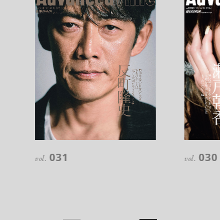
注目の記事
10年後の自分のためにやるべきこと
031
030
は『今を大切に生きる』こと
vol.
vol.
俳優
反町 隆史