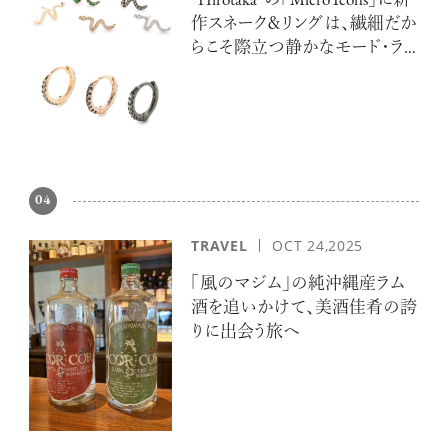
“Hirotaka”の「Micro Icons」に新
作スネーク＆リングは、繊細だか
らこそ際立つ静かなモード・ラ
グジュアリー
04
TRAVEL
OCT 24,2025
「風のマジム」の純沖縄産ラム
酒を追いかけて、美酒佳肴の誇
りに出会う旅へ