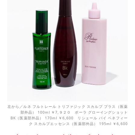
左から／ルネ フルトレール トリファジック スカルプ プラス（医薬
部外品） 100ml ￥7,９２０ ポーラ グローイングショット
BK（医薬部外品） 170ml ￥6,600 リシェール バイ ベネフィー
ク スカルプエッセンス​（医薬部外品） 195ml ￥6,600