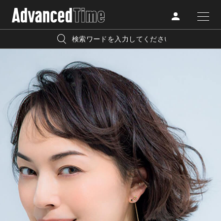
AdvancedClub
人気の検索キーワード
CATEGORY
FASHION
宿泊
プレゼント
『AdvancedTime』は、自由でしなやかに生きるハイエンド
BEAUTY
な大人達におくる、スペシャルイシュー満載のメディア。
リゾート
インテリア
TRAVEL
高感度なファッション、カルチャーに溺愛、未知の幅広い
美白
アイメイク
教養を求め、今までの人生で積んだ経験、知見を余裕をも
LIFESTYLE
って楽しみながら、進化するソーシャルに寄り添いたい。
何かに縛られていた時間から解き放たれつつある世代の
ライフスタイルを豊かに彩る『AdvancedTime』が発信する
FOLLOW US
情報をさらに充実し、より速やかに、活用できる