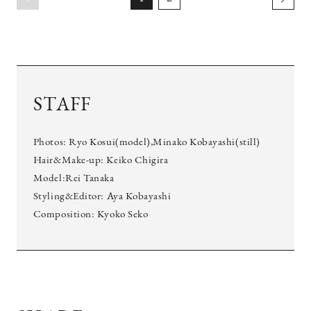
STAFF
Photos: Ryo Kosui(model),Minako Kobayashi(still)
Hair&Make-up: Keiko Chigira
Model:Rei Tanaka
Styling&Editor: Aya Kobayashi
Composition: Kyoko Seko