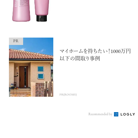
マイホームを持ちたい！1000万円
以下の間取り事例
注目の記事
10年後の自分のためにやるべきこと
は『今を大切に生きる』こと
俳優
反町 隆史
PR(ROOMS)
Recommended by
アクティビティの意外な視点、新たな
感覚で味わうニューヨークの魅力