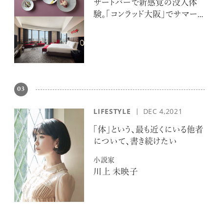
ザートバーで新感覚の没入体
験。「コンラッド大阪」でサマー
エスケープ
03
LIFESTYLE
DEC 4,2021
「体」という、最も近くにいる他者
について、書き続けたい
小説家
川上 未映子