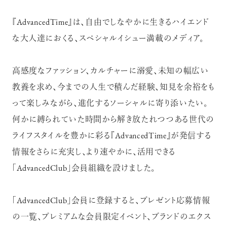
『AdvancedTime』は、自由でしなやかに生きるハイエンド
【フィリップス オークション】映画界
な大人達におくる、スペシャルイシュー満載のメディア。
の巨匠のアイデアから生まれた時計
が17億円で落札！！
高感度なファッション、カルチャーに溺愛、未知の幅広い
教養を求め、今までの人生で積んだ経験、知見を余裕をも
って楽しみながら、進化するソーシャルに寄り添いたい。
何かに縛られていた時間から解き放たれつつある世代の
禁断の不倫が夫婦の純愛をあぶり
ライフスタイルを豊かに彩る『AdvancedTime』が発信する
出す“振りきったな”と感じた現代版・
谷崎映画『鍵』。愛は嫉妬を越えるの
情報をさらに充実し、より速やかに、活用できる
か？
俳優
「AdvancedClub」会員組織を設けました。
吹越 満
「AdvancedClub」会員に登録すると、プレゼント応募情報
の一覧、プレミアムな会員限定イベント、ブランドのエクス