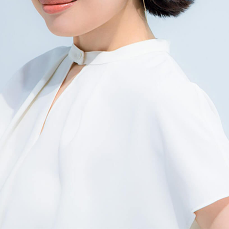
「AdvancedClub」会員組織を設けました。
「AdvancedClub」会員に登録すると、プレゼント応募情報
の一覧、プレミアムな会員限定イベント、ブランドのエクス
クルーシブアイテムの紹介など、特別なコンテンツ情報を
メールマガジンでお届け致します。更に『AdvancedTime』
のタブロイドマガジンのご案内もあり、送付手数料のみを
ご負担いただくことでお手元で『AdvancedTime』をお楽し
みいただけます。
登録は無料です。
一緒に『AdvancedTime』を楽しみましょう！
会員登録をする