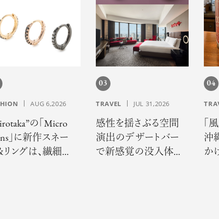
03
04
SHION
AUG 6,2026
TRAVEL
JUL 31,2026
TRA
irotaka”の「Micro
感性を揺さぶる空間
「
cons」に新作スネー
演出のデザートバー
沖
＆リングは、繊細だ
で新感覚の没入体
か
らこそ際立つ静か
験。「コンラッド大阪」
誇
モード・ラグジュア
でサマーエスケープ
ー