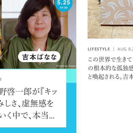
LIFESTYLE
AUG 8,
#JEWELRY
#CAR LIFE
#MA
この世界で生きて
の根本的な孤独感
と喚起される。吉
4
『キッチン』を平
野啓一郎が『キッ
解説。
みしさ、虚無感を
#HOTEL
#ART
#GOU
いく中で、本当に
のとは？