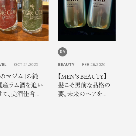
05
VEL
OCT 24,2025
BEAUTY
FEB 26,2026
風のマジム」の純
【MEN’S BEAUTY】
縄産ラム酒を追い
髪こそ男前な品格の
けて、美酒佳肴の
要。未来のヘアを救
りに出会う旅へ
う“uno”の新発想に
熱視線