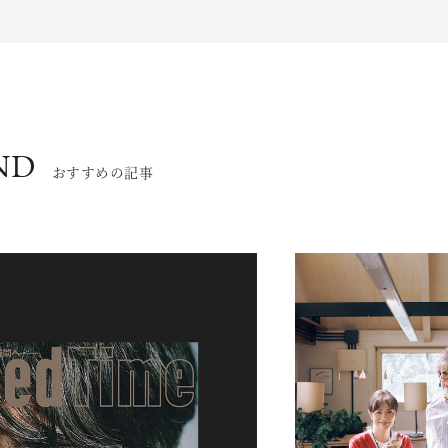
ND
おすすめの記事
エンドな大人達におくる、
広い教養を求め、今ま
ながら、進化するソー
代のライフスタイル
さらに充実し、より速やか
た。