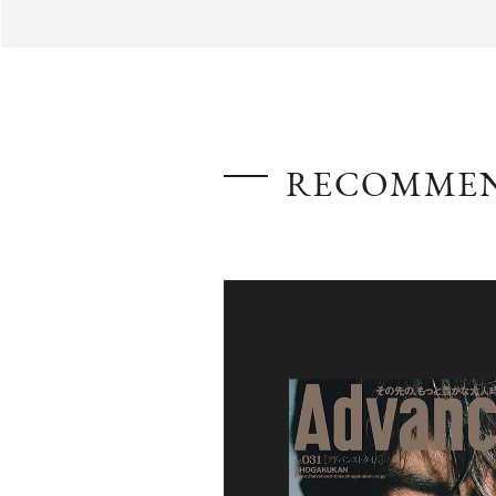
AdvancedClub
RECOMME
『AdvancedTime』は、自由でしなやかに生きるハイ
スペシャルイシュー満載のメディア。
高感度なファッション、カルチャーに溺愛、未知の幅
での人生で積んだ経験、知見を余裕をもって楽しみ
シャルに寄り添いたい。
何かに縛られていた時間から解き放たれつつある世
を豊かに彩る『AdvancedTime』が発信する情報を
に、活用できる「AdvancedClub」会員組織を設けまし