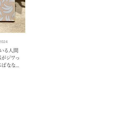
2024
KEUP
#SKINCARE
いる人間
がジワっ
本ばなな著
野啓一郎が
RMET
#VOL.031