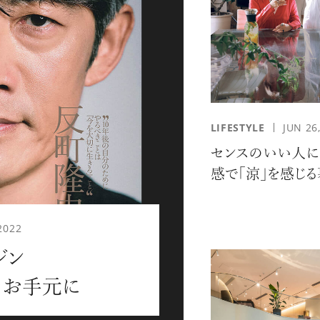
応募情報の一覧、プレミアム
イテムの紹介など、特
す。更に
もあり、送付手数料のみを
をお楽しみいただけます。
LIFESTYLE
JUN 26
センスのいい人に
感で「涼」を感じ
2022
ジン
グイン
meをお手元に