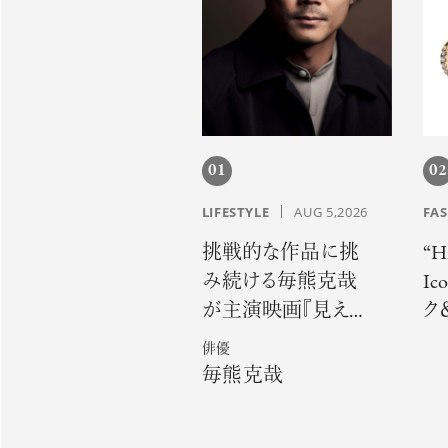
01
02
LIFESTYLE
AUG 5,2026
FA
挑戦的な作品に挑
“H
み続ける毎熊克哉
I
が主演映画『見えな
ク
い娘 THE
か
俳優
INVISIBLES』で魅せ
な
毎熊克哉
る硬派な色気
リ