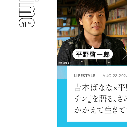
人気のタグ
#INTERVIEW
#WATCH
LIFESTYLE
AUG 28,202
吉本ばなな×平
チン』を語る。さ
#PEOPLE
#GOLF
かかえて生きて
捨てられないも