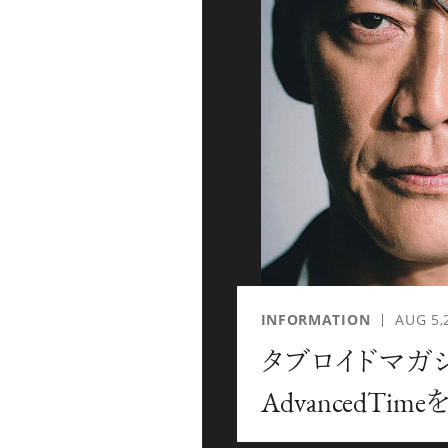
「AdvancedClub」会員に登録すると、プレゼント
な会員限定イベント、ブランドのエクスクルーシブア
別なコンテンツ情報をメールマガジンでお届け致しま
『AdvancedTime』のタブロイドマガジンのご案内
ご負担いただくことでお手元で『AdvancedTime』
登録は無料です。
一緒に『AdvancedTime』を楽しみましょう！
INFORMATION
AUG 5,
タブロイドマガ
会員登録をする
ロ
AdvancedTi