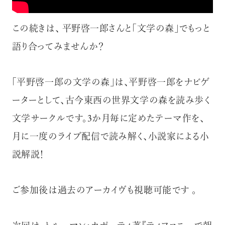
この続きは、 平野啓一郎さんと「文学の森」でもっと
語り合ってみませんか？
「平野啓一郎の文学の森」は、平野啓一郎をナビゲ
注目の記事
ーターとして、古今東西の世界文学の森を読み歩く
10年後の自分のためにやるべきこと
文学サークルです。3か月毎に定めたテーマ作を、
は『今を大切に生きる』こと
月に一度のライブ配信で読み解く、小説家による小
俳優
反町 隆史
説解説！
ご参加後は過去のアーカイヴも視聴可能です 。
アクティビティの意外な視点、新たな
感覚で味わうニューヨークの魅力