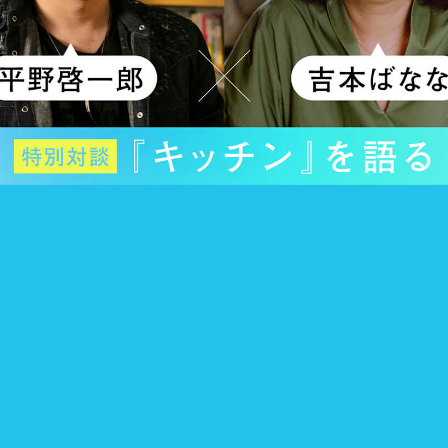
「AdvancedClub」会員組織を設けました。
「AdvancedClub」会員に登録すると、プレゼント応募情報
の一覧、プレミアムな会員限定イベント、ブランドのエクス
クルーシブアイテムの紹介など、特別なコンテンツ情報を
メールマガジンでお届け致します。更に『AdvancedTime』
のタブロイドマガジンのご案内もあり、送付手数料のみを
ご負担いただくことでお手元で『AdvancedTime』をお楽し
みいただけます。
登録は無料です。
一緒に『AdvancedTime』を楽しみましょう！
会員登録をする