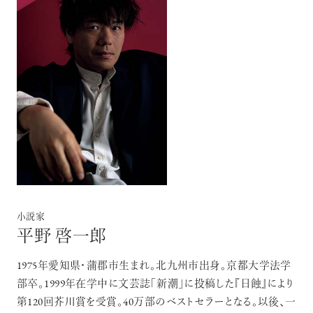
【フィリップス オークション】映画界
の巨匠のアイデアから生まれた時計
が17億円で落札！！
禁断の不倫が夫婦の純愛をあぶり
出す“振りきったな”と感じた現代版・
谷崎映画『鍵』。愛は嫉妬を越えるの
小説家
か？
俳優
平野 啓一郎
吹越 満
1975年愛知県・蒲郡市生まれ。北九州市出身。京都大学法学
部卒。1999年在学中に文芸誌「新潮」に投稿した『日蝕』により
第120回芥川賞を受賞。40万部のベストセラーとなる。以後、一