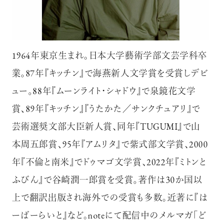
1964年東京生まれ。日本大学藝術学部文芸学科卒
業。87年『キッチン』で海燕新人文学賞を受賞しデビ
ュー。88年『ムーンライト・シャドウ』で泉鏡花文学
賞、89年『キッチン』『うたかた／サンクチュアリ』で
芸術選奨文部大臣新人賞、同年『TUGUMI』で山
本周五郎賞、95年『アムリタ』で紫式部文学賞、2000
年『不倫と南米』でドゥマゴ文学賞、2022年『ミトンと
ふびん』で谷崎潤一郎賞を受賞。著作は30か国以
上で翻訳出版され海外での受賞も多数。近著に『は
ーばーらいと』など。noteにて配信中のメルマガ「ど