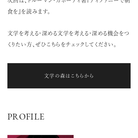
次回は、トルーマン・カポーティ著『ティファニーで朝
食を』を読みます。
文学を考える・深める文学を考える・深める機会をつ
くりたい方、ぜひこちらをチェックしてください。
超絶技巧が生み出すエナメル工芸
のアートピース
文学の森はこちらから
記憶に残る特別な体験をオーダーメ
イド！京都で話題のラグジュアリー人
力車
PROFILE