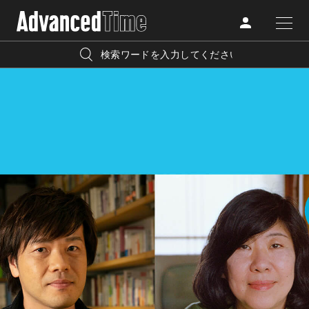
AdvancedClub
人気の検索キーワード
CATEGORY
FASHION
宿泊
プレゼント
『AdvancedTime』は、自由でしなやかに生きるハイエンド
BEAUTY
な大人達におくる、スペシャルイシュー満載のメディア。
リゾート
インテリア
TRAVEL
高感度なファッション、カルチャーに溺愛、未知の幅広い
美白
アイメイク
教養を求め、今までの人生で積んだ経験、知見を余裕をも
LIFESTYLE
って楽しみながら、進化するソーシャルに寄り添いたい。
何かに縛られていた時間から解き放たれつつある世代の
ライフスタイルを豊かに彩る『AdvancedTime』が発信する
FOLLOW US
情報をさらに充実し、より速やかに、活用できる