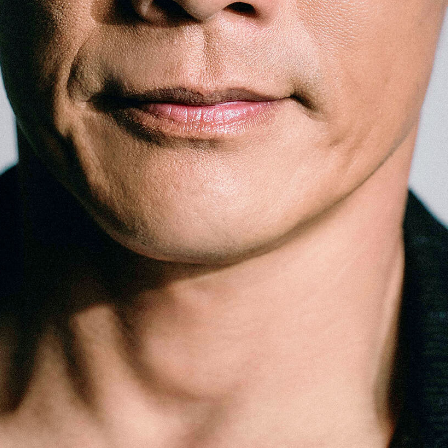
「AdvancedClub」会員組織を設けました。
「AdvancedClub」会員に登録すると、プレゼント応募情報
の一覧、プレミアムな会員限定イベント、ブランドのエクス
クルーシブアイテムの紹介など、特別なコンテンツ情報を
メールマガジンでお届け致します。更に『AdvancedTime』
のタブロイドマガジンのご案内もあり、送付手数料のみを
ご負担いただくことでお手元で『AdvancedTime』をお楽し
みいただけます。
登録は無料です。
一緒に『AdvancedTime』を楽しみましょう！
会員登録をする