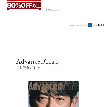
PR(Amazon)
Recommended by
AdvancedClub
会員登録ご案内