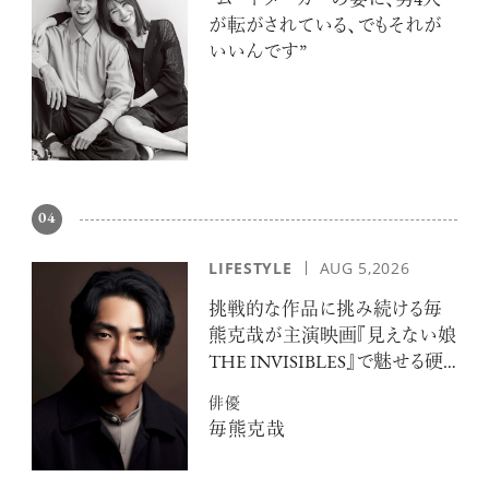
“ムードメーカーの妻に、男4人
が転がされている、でもそれが
いいんです”
04
LIFESTYLE
AUG 5,2026
挑戦的な作品に挑み続ける毎
熊克哉が主演映画『見えない娘
THE INVISIBLES』で魅せる硬
派な色気
俳優
毎熊克哉