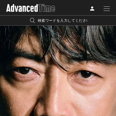
AdvancedClub
人気の検索キーワード
CATEGORY
FASHION
宿泊
プレゼント
『AdvancedTime』は、自由でしなやかに生きるハイエンド
BEAUTY
な大人達におくる、スペシャルイシュー満載のメディア。
リゾート
インテリア
TRAVEL
高感度なファッション、カルチャーに溺愛、未知の幅広い
美白
アイメイク
教養を求め、今までの人生で積んだ経験、知見を余裕をも
LIFESTYLE
って楽しみながら、進化するソーシャルに寄り添いたい。
何かに縛られていた時間から解き放たれつつある世代の
ライフスタイルを豊かに彩る『AdvancedTime』が発信する
FOLLOW US
情報をさらに充実し、より速やかに、活用できる