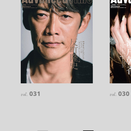
注目の記事
10年後の自分のためにやるべきこと
031
030
は『今を大切に生きる』こと
vol.
vol.
俳優
反町 隆史