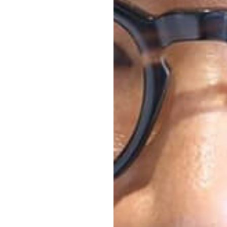
エンドな大人達におくる、
広い教養を求め、今ま
ながら、進化するソー
代のライフスタイル
さらに充実し、より速やか
た。