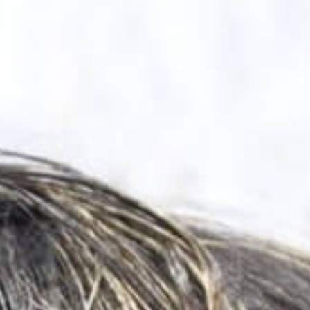
KEUP
#SKINCARE
RMET
#VOL.031