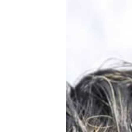
#JEWELRY
#CAR LIFE
#MA
#HOTEL
#ART
#GOU