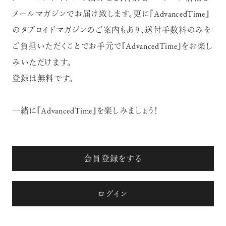
メールマガジンでお届け致します。更に『AdvancedTime』
のタブロイドマガジンのご案内もあり、送付手数料のみを
ご負担いただくことでお手元で『AdvancedTime』をお楽し
みいただけます。
登録は無料です。
注目の記事
一緒に『AdvancedTime』を楽しみましょう！
10年後の自分のためにやるべきこと
は『今を大切に生きる』こと
俳優
反町 隆史
会員登録をする
ログイン
アクティビティの意外な視点、新たな
感覚で味わうニューヨークの魅力