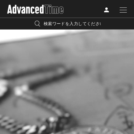
AdvancedClub
人気の検索キーワード
CATEGORY
FASHION
宿泊
プレゼント
『AdvancedTime』は、自由でしなやかに生きるハイエンド
BEAUTY
な大人達におくる、スペシャルイシュー満載のメディア。
リゾート
インテリア
TRAVEL
高感度なファッション、カルチャーに溺愛、未知の幅広い
美白
アイメイク
教養を求め、今までの人生で積んだ経験、知見を余裕をも
LIFESTYLE
って楽しみながら、進化するソーシャルに寄り添いたい。
何かに縛られていた時間から解き放たれつつある世代の
ライフスタイルを豊かに彩る『AdvancedTime』が発信する
FOLLOW US
情報をさらに充実し、より速やかに、活用できる