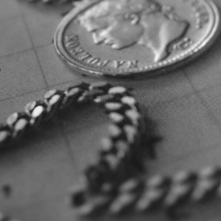
「AdvancedClub」会員組織を設けました。
「AdvancedClub」会員に登録すると、プレゼント応募情報
の一覧、プレミアムな会員限定イベント、ブランドのエクス
クルーシブアイテムの紹介など、特別なコンテンツ情報を
メールマガジンでお届け致します。更に『AdvancedTime』
のタブロイドマガジンのご案内もあり、送付手数料のみを
ご負担いただくことでお手元で『AdvancedTime』をお楽し
みいただけます。
登録は無料です。
一緒に『AdvancedTime』を楽しみましょう！
会員登録をする