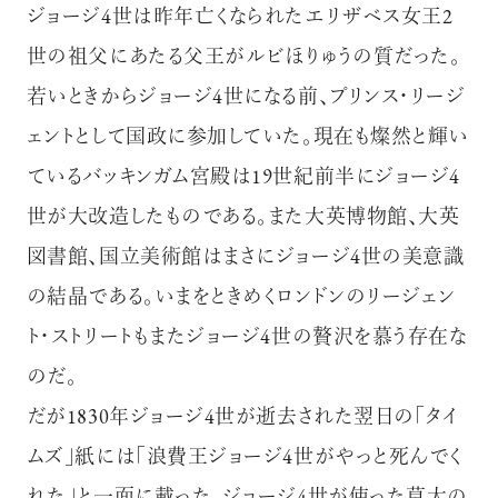
ジョージ
4世は昨年亡くなられたエリザベス女王2
世の祖父にあたる父王がルビほりゅうの質だった。
若いときからジョージ
4世になる前、プリンス・リージ
ェントとして国政に参加していた。現在も燦然と輝い
ているバッキンガム宮殿は19世紀前半にジョージ
4
世が大改造したものである。また大英博物館、大英
図書館、国立美術館はまさにジョージ
4世の美意識
の結晶である。いまをときめくロンドンのリージェン
ト・ストリートもまたジョージ
4世の贅沢を慕う存在な
のだ。
だが1830年ジョージ4世が逝去された翌日の「タイ
ムズ」紙には「浪費王ジョージ
4世がやっと死んでく