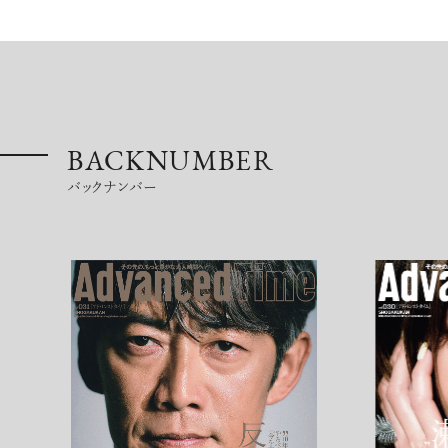
超絶技巧が生み出すエナメル工芸
BACKNUMBER
のアートピース
バックナンバー
記憶に残る特別な体験をオーダーメ
イド！京都で話題のラグジュアリー人
力車