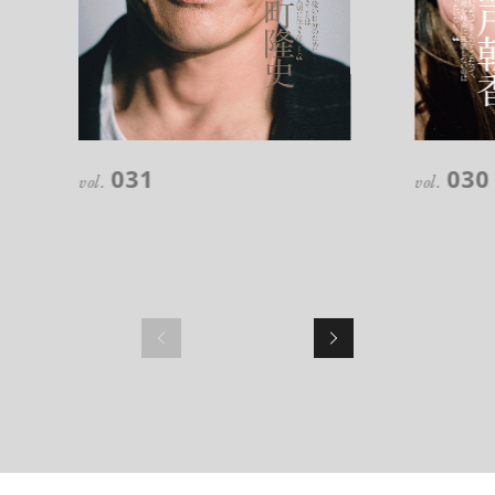
【フィリップス オークション】映画界
の巨匠のアイデアから生まれた時計
が17億円で落札！！
031
030
vol.
vol.
禁断の不倫が夫婦の純愛をあぶり
出す“振りきったな”と感じた現代版・
谷崎映画『鍵』。愛は嫉妬を越えるの
か？
俳優
吹越 満