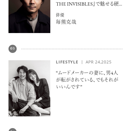
THE INVISIBLES』で魅せる硬
派な色気
俳優
毎熊克哉
03
LIFESTYLE
APR 24,2025
“ムードメーカーの妻に、男4人
が転がされている、でもそれが
いいんです”