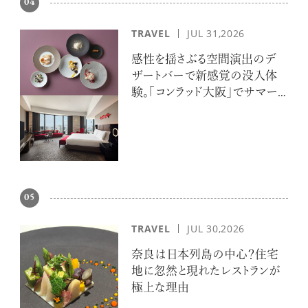
04
TRAVEL
JUL 31,2026
感性を揺さぶる空間演出のデ
ザートバーで新感覚の没入体
験。「コンラッド大阪」でサマー
エスケープ
05
TRAVEL
JUL 30,2026
奈良は日本列島の中心？住宅
地に忽然と現れたレストランが
極上な理由