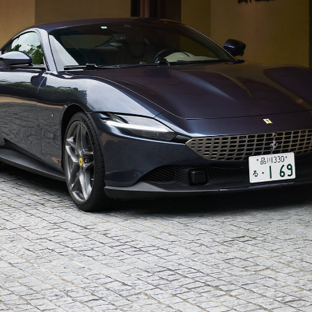
「AdvancedClub」会員組織を設けました。
「AdvancedClub」会員に登録すると、プレゼント応募情報
の一覧、プレミアムな会員限定イベント、ブランドのエクス
クルーシブアイテムの紹介など、特別なコンテンツ情報を
メールマガジンでお届け致します。更に『AdvancedTime』
のタブロイドマガジンのご案内もあり、送付手数料のみを
ご負担いただくことでお手元で『AdvancedTime』をお楽し
みいただけます。
登録は無料です。
一緒に『AdvancedTime』を楽しみましょう！
会員登録をする