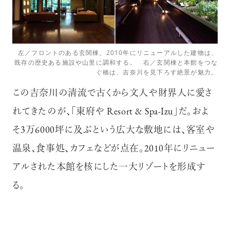
左／フロントのある玄関棟。2010年にリニューアルした建物は、
既存の歴史ある施設や山里に調和する。 右／玄関棟と本館をつな
ぐ橋は、吉奈川を見下ろす絶景が魅力。
この吉奈川の清流で古くから文人や財界人に愛さ
れてきたのが、「東府や Resort & Spa-Izu」だ。およ
そ3万6000坪に及ぶという広大な敷地には、客室や
温泉、食事処、カフェなどが点在。2010年にリニュー
アルされた本館を核にした一大リゾートを形成す
る。