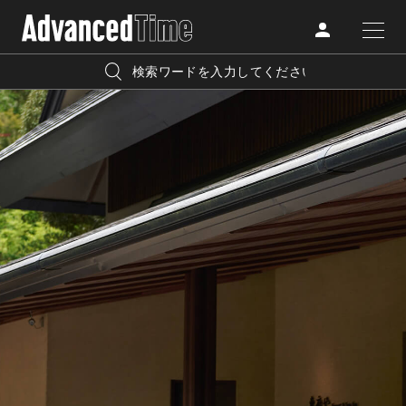
AdvancedClub
人気の検索キーワード
CATEGORY
FASHION
宿泊
プレゼント
『AdvancedTime』は、自由でしなやかに生きるハイエンド
BEAUTY
な大人達におくる、スペシャルイシュー満載のメディア。
リゾート
インテリア
TRAVEL
高感度なファッション、カルチャーに溺愛、未知の幅広い
美白
アイメイク
教養を求め、今までの人生で積んだ経験、知見を余裕をも
LIFESTYLE
って楽しみながら、進化するソーシャルに寄り添いたい。
何かに縛られていた時間から解き放たれつつある世代の
ライフスタイルを豊かに彩る『AdvancedTime』が発信する
FOLLOW US
情報をさらに充実し、より速やかに、活用できる