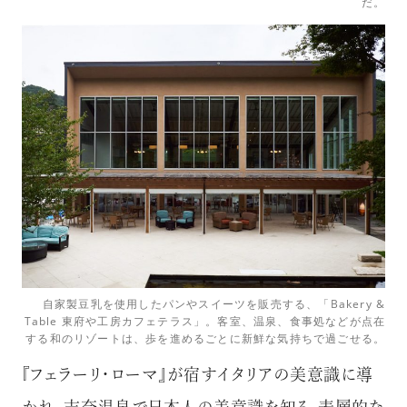
だ。
自家製豆乳を使用したパンやスイーツを販売する、「Bakery &
Table 東府や工房カフェテラス」。客室、温泉、食事処などが点在
する和のリゾートは、歩を進めるごとに新鮮な気持ちで過ごせる。
『フェラーリ・ローマ』が宿すイタリアの美意識に導