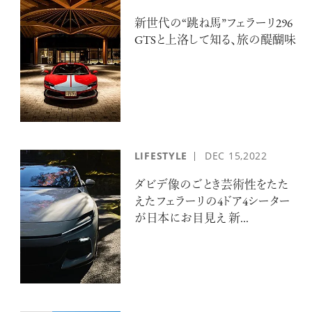
新世代の“跳ね馬”フェラーリ296
GTSと上洛して知る、旅の醍醐味
注目の記事
LIFESTYLE
DEC
15,2022
10年後の自分のためにやるべきこと
は『今を大切に生きる』こと
ダビデ像のごとき芸術性をたた
俳優
えたフェラーリの4ドア4シーター
反町 隆史
が日本にお目見え 新...
アクティビティの意外な視点、新たな
感覚で味わうニューヨークの魅力