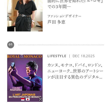
面的に世界を知れた『ル・ロゼ』
での３年間―
ファッションデザイナー
芦田 多恵
05
LIFESTYLE
DEC 18,2025
カンヌ、モナコ、ドバイ、ロンドン、
ニューヨーク…世界のアートシー
ンが注目する異色のデジタルア
ーティスト 赤松裕介とは