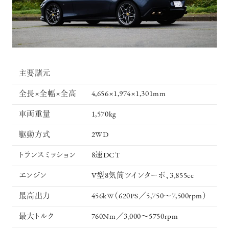
主要諸元
全長×全幅×全高
4,656×1,974×1,301mm
車両重量
1,570kg
駆動方式
2WD
トランスミッション
8速DCT
エンジン
V型8気筒ツインターボ、3,855cc
最高出力
456kW（620PS／5,750～7,500rpm）
最大トルク
760Nm／3,000～5750rpm