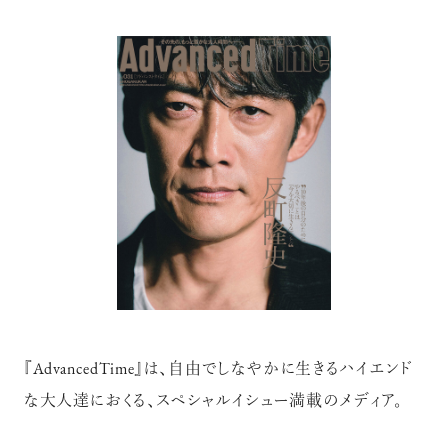
【フィリップス オークション】映画界
の巨匠のアイデアから生まれた時計
が17億円で落札！！
禁断の不倫が夫婦の純愛をあぶり
出す“振りきったな”と感じた現代版・
谷崎映画『鍵』。愛は嫉妬を越えるの
か？
俳優
吹越 満
『AdvancedTime』は、自由でしなやかに生きるハイエンド
な大人達におくる、スペシャルイシュー満載のメディア。