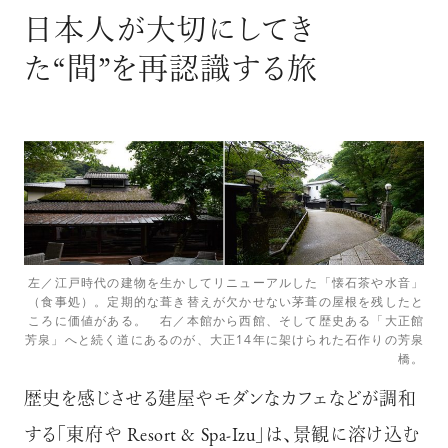
日本人が大切にしてき
た“間”を再認識する旅
左／江戸時代の建物を生かしてリニューアルした「懐石茶や水音」
（食事処）。定期的な葺き替えが欠かせない茅葺の屋根を残したと
ころに価値がある。 右／本館から西館、そして歴史ある「大正館
芳泉」へと続く道にあるのが、大正14年に架けられた石作りの芳泉
橋。
歴史を感じさせる建屋やモダンなカフェなどが調和
する「東府や Resort & Spa-Izu」は、景観に溶け込む