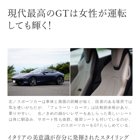
現代最高のGTは女性が運転
しても輝く！
左／スポーツカーは車体と路面の距離が短く、段差のある場所では
気を使いがちだが、『フェラーリ・ローマ』は比較的余裕があり、
乗りやすい。 右／きめの細かいレザーをあしらった美しいシート
は体に馴染み、サポート性も抜群。後部シートも付いているのが、
このスポーツカーをGTたらしめている。
イタリアの美意識が存分に発揮されたスタイリング