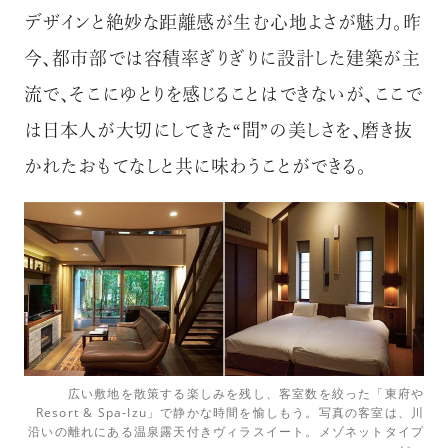
デザインと絶妙な距離感が生む心地よさが魅力。昨
今、都市部では容積率ぎりぎりに設計した建築が主
流で、そこにゆとりを感じることはできないが、ここで
は日本人が大切にしてきた“間”の美しさを、磨き抜
かれたおもてなしと共に味わうことができる。
広い敷地を散策する楽しみを残し、客室数を絞った「東府や
Resort & Spa-Izu」で静かな時間を愉しもう。写真の客室は、川
沿いの離れにある温泉露天付きヴィラスイート。メゾネットタイプ