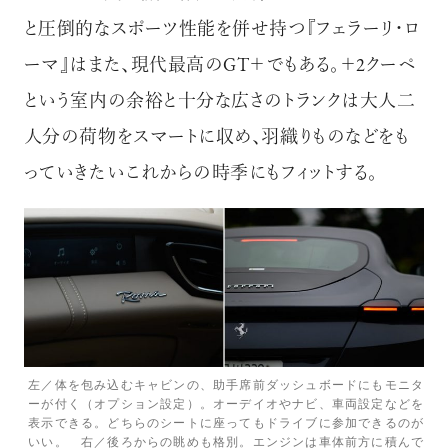
と圧倒的なスポーツ性能を併せ持つ『フェラーリ・ロ
ーマ』はまた、現代最高のGT＋でもある。＋2クーペ
という室内の余裕と十分な広さのトランクは大人二
人分の荷物をスマートに収め、羽織りものなどをも
っていきたいこれからの時季にもフィットする。
左／体を包み込むキャビンの、助手席前ダッシュボードにもモニタ
ーが付く（オプション設定）。オーデイオやナビ、車両設定などを
表示できる。どちらのシートに座ってもドライブに参加できるのが
いい。 右／後ろからの眺めも格別。エンジンは車体前方に積んで