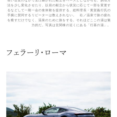
長い歴史のなかで受け継がれた献立をベースとしながらも、調理方
法を少し変化させたり、以前の献立から状況に応じて一部を変更す
るなどして一期一会の食体験を提供する、総料理長・黄賀義行氏の
手腕に賛同するリピーターは数えきれない。 右／温泉で旅の疲れ
を癒すだけでなく、温泉のために旅をする。それほどここの湯は魅
力的だ。写真は玄関棟の近くにある「行基の湯」。
フェラーリ・ローマ