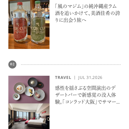
「風のマジム」の純沖縄産ラム
酒を追いかけて、美酒佳肴の誇
りに出会う旅へ
02
TRAVEL
JUL 31,2026
感性を揺さぶる空間演出のデ
ザートバーで新感覚の没入体
験。「コンラッド大阪」でサマー
エスケープ