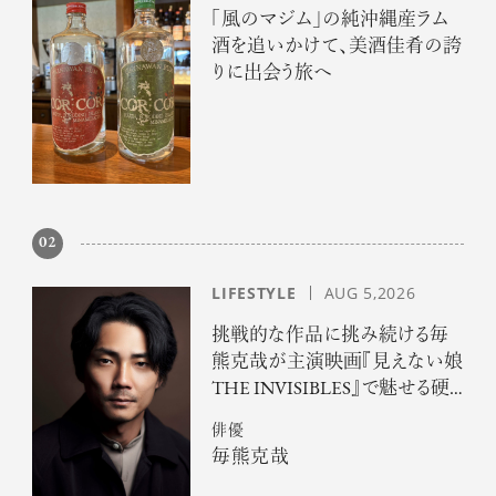
「風のマジム」の純沖縄産ラム
酒を追いかけて、美酒佳肴の誇
りに出会う旅へ
02
LIFESTYLE
AUG 5,2026
挑戦的な作品に挑み続ける毎
熊克哉が主演映画『見えない娘
THE INVISIBLES』で魅せる硬
派な色気
俳優
毎熊克哉