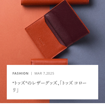
「AdvancedClub」会員組織を設けました。
「AdvancedClub」会員に登録すると、プレゼント応募情報
の一覧、プレミアムな会員限定イベント、ブランドのエクス
クルーシブアイテムの紹介など、特別なコンテンツ情報を
メールマガジンでお届け致します。更に『AdvancedTime』
のタブロイドマガジンのご案内もあり、送付手数料のみを
ご負担いただくことでお手元で『AdvancedTime』をお楽し
みいただけます。
登録は無料です。
FASHION
MAR 7,2025
一緒に『AdvancedTime』を楽しみましょう！
“トッズ”のレザーグッズ、「トッズ コロー
リ」
会員登録をする