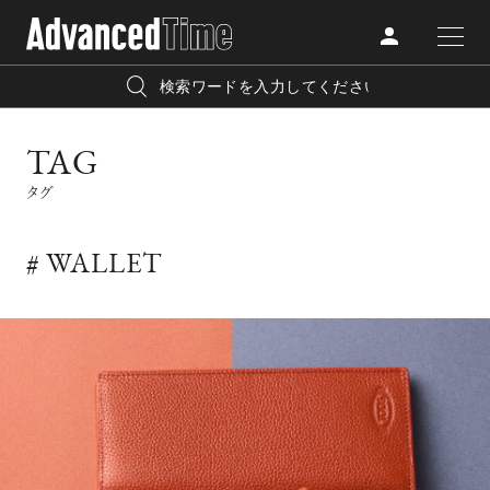
AdvancedClub
人気の検索キーワード
TAG
CATEGORY
FASHION
タグ
宿泊
プレゼント
『AdvancedTime』は、自由でしなやかに生きるハイエンド
BEAUTY
な大人達におくる、スペシャルイシュー満載のメディア。
# WALLET
リゾート
インテリア
TRAVEL
高感度なファッション、カルチャーに溺愛、未知の幅広い
美白
アイメイク
教養を求め、今までの人生で積んだ経験、知見を余裕をも
LIFESTYLE
って楽しみながら、進化するソーシャルに寄り添いたい。
何かに縛られていた時間から解き放たれつつある世代の
ライフスタイルを豊かに彩る『AdvancedTime』が発信する
FOLLOW US
情報をさらに充実し、より速やかに、活用できる