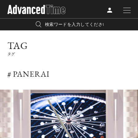
AdvancedClub
人気の検索キーワード
TAG
CATEGORY
FASHION
タグ
宿泊
プレゼント
『AdvancedTime』は、自由でしなやかに生きるハイエンド
BEAUTY
な大人達におくる、スペシャルイシュー満載のメディア。
# PANERAI
リゾート
インテリア
TRAVEL
高感度なファッション、カルチャーに溺愛、未知の幅広い
美白
アイメイク
教養を求め、今までの人生で積んだ経験、知見を余裕をも
LIFESTYLE
って楽しみながら、進化するソーシャルに寄り添いたい。
何かに縛られていた時間から解き放たれつつある世代の
ライフスタイルを豊かに彩る『AdvancedTime』が発信する
FOLLOW US
情報をさらに充実し、より速やかに、活用できる