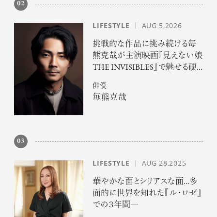
02
LIFESTYLE
AUG 5,2026
挑戦的な作品に挑み続ける毎
熊克哉が主演映画『見えない娘
THE INVISIBLES』で魅せる硬
派な色気
俳優
毎熊克哉
03
LIFESTYLE
AUG 28,2025
華やかな面とシリアスな面…多
面的に世界を知れた『ル・ロゼ』
での３年間―