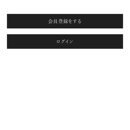
会員登録をする
ログイン
注目の記事
10年後の自分のためにやるべきこと
は『今を大切に生きる』こと
俳優
反町 隆史