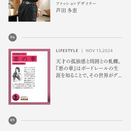
ファッションデザイナー
芦田 多恵
04
LIFESTYLE
NOV 15,2024
天才の孤独感と周囲との軋轢。
『悪の華』はボードレールの生
涯を知ることで、その世界がグッ
と身近に
05