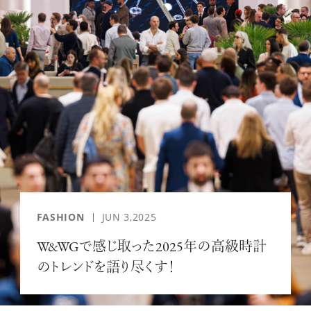
「AdvancedClub」会員組織を設けました。
「AdvancedClub」会員に登録すると、プレゼント応募情報
の一覧、プレミアムな会員限定イベント、ブランドのエクス
クルーシブアイテムの紹介など、特別なコンテンツ情報を
メールマガジンでお届け致します。更に『AdvancedTime』
のタブロイドマガジンのご案内もあり、送付手数料のみを
ご負担いただくことでお手元で『AdvancedTime』をお楽し
みいただけます。
登録は無料です。
FASHION
JUN 3,2025
一緒に『AdvancedTime』を楽しみましょう！
W&WGで感じ取った2025年の高級時計
のトレンドを語り尽くす！
会員登録をする