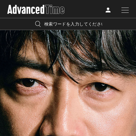
AdvancedClub
人気の検索キーワード
CATEGORY
FASHION
宿泊
プレゼント
『AdvancedTime』は、自由でしなやかに生きるハイエンド
BEAUTY
な大人達におくる、スペシャルイシュー満載のメディア。
リゾート
インテリア
TRAVEL
高感度なファッション、カルチャーに溺愛、未知の幅広い
美白
アイメイク
教養を求め、今までの人生で積んだ経験、知見を余裕をも
LIFESTYLE
って楽しみながら、進化するソーシャルに寄り添いたい。
何かに縛られていた時間から解き放たれつつある世代の
ライフスタイルを豊かに彩る『AdvancedTime』が発信する
FOLLOW US
情報をさらに充実し、より速やかに、活用できる