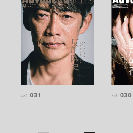
注目の記事
10年後の自分のためにやるべきこと
031
030
は『今を大切に生きる』こと
vol.
vol.
俳優
反町 隆史