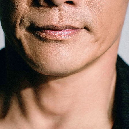
「AdvancedClub」会員組織を設けました。
「AdvancedClub」会員に登録すると、プレゼント応募情報
の一覧、プレミアムな会員限定イベント、ブランドのエクス
クルーシブアイテムの紹介など、特別なコンテンツ情報を
メールマガジンでお届け致します。更に『AdvancedTime』
のタブロイドマガジンのご案内もあり、送付手数料のみを
ご負担いただくことでお手元で『AdvancedTime』をお楽し
みいただけます。
登録は無料です。
一緒に『AdvancedTime』を楽しみましょう！
会員登録をする