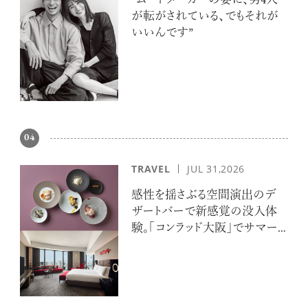
“ムードメーカーの妻に、男4人
が転がされている、でもそれが
いいんです”
04
TRAVEL
JUL 31,2026
感性を揺さぶる空間演出のデ
ザートバーで新感覚の没入体
験。「コンラッド大阪」でサマー
エスケープ