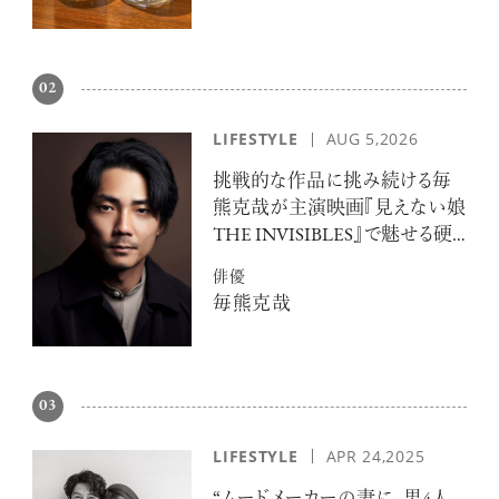
02
LIFESTYLE
AUG 5,2026
挑戦的な作品に挑み続ける毎
熊克哉が主演映画『見えない娘
THE INVISIBLES』で魅せる硬
派な色気
俳優
毎熊克哉
03
LIFESTYLE
APR 24,2025