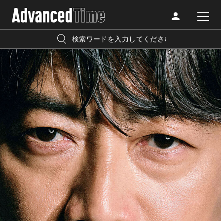
AdvancedClub
人気の検索キーワード
CATEGORY
FASHION
宿泊
プレゼント
『AdvancedTime』は、自由でしなやかに生きるハイエンド
BEAUTY
な大人達におくる、スペシャルイシュー満載のメディア。
リゾート
インテリア
TRAVEL
高感度なファッション、カルチャーに溺愛、未知の幅広い
美白
アイメイク
教養を求め、今までの人生で積んだ経験、知見を余裕をも
LIFESTYLE
って楽しみながら、進化するソーシャルに寄り添いたい。
何かに縛られていた時間から解き放たれつつある世代の
ライフスタイルを豊かに彩る『AdvancedTime』が発信する
FOLLOW US
情報をさらに充実し、より速やかに、活用できる