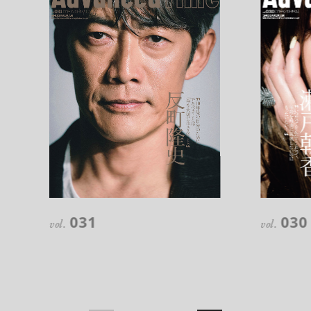
注目の記事
10年後の自分のためにやるべきこと
031
030
は『今を大切に生きる』こと
vol.
vol.
俳優
反町 隆史