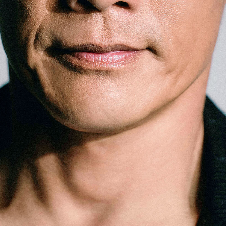
「AdvancedClub」会員組織を設けました。
「AdvancedClub」会員に登録すると、プレゼント応募情報
の一覧、プレミアムな会員限定イベント、ブランドのエクス
クルーシブアイテムの紹介など、特別なコンテンツ情報を
メールマガジンでお届け致します。更に『AdvancedTime』
のタブロイドマガジンのご案内もあり、送付手数料のみを
ご負担いただくことでお手元で『AdvancedTime』をお楽し
みいただけます。
登録は無料です。
一緒に『AdvancedTime』を楽しみましょう！
会員登録をする