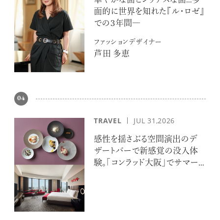
華やかな面とシリアスな面…多
面的に世界を知れた『ル・ロゼ』
での３年間―
ファッションデザイナー
芦田 多恵
04
TRAVEL
JUL 31,2026
感性を揺さぶる空間演出のデ
ザートバーで新感覚の没入体
験。「コンラッド大阪」でサマー
エスケープ