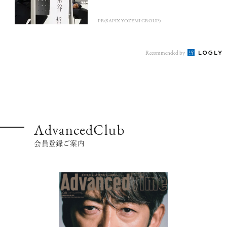
PR(SAPIX YOZEMI GROUP)
Recommended by
AdvancedClub
会員登録ご案内