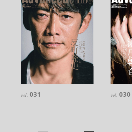
注目の記事
10年後の自分のためにやるべきこと
031
030
は『今を大切に生きる』こと
vol.
vol.
俳優
反町 隆史