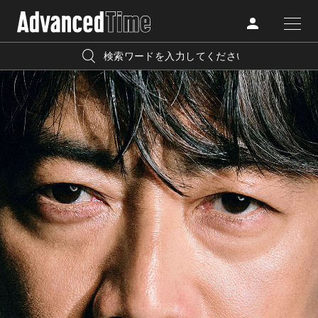
AdvancedClub
人気の検索キーワード
CATEGORY
FASHION
宿泊
プレゼント
『AdvancedTime』は、自由でしなやかに生きるハイエンド
BEAUTY
な大人達におくる、スペシャルイシュー満載のメディア。
リゾート
インテリア
TRAVEL
高感度なファッション、カルチャーに溺愛、未知の幅広い
美白
アイメイク
教養を求め、今までの人生で積んだ経験、知見を余裕をも
LIFESTYLE
って楽しみながら、進化するソーシャルに寄り添いたい。
何かに縛られていた時間から解き放たれつつある世代の
ライフスタイルを豊かに彩る『AdvancedTime』が発信する
FOLLOW US
情報をさらに充実し、より速やかに、活用できる