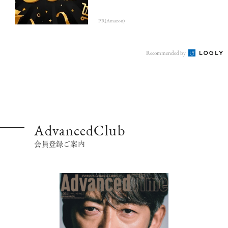
PR(Amazon)
Recommended by
AdvancedClub
会員登録ご案内