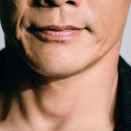
「AdvancedClub」会員組織を設けました。
「AdvancedClub」会員に登録すると、プレゼント応募情報
の一覧、プレミアムな会員限定イベント、ブランドのエクス
クルーシブアイテムの紹介など、特別なコンテンツ情報を
メールマガジンでお届け致します。更に『AdvancedTime』
のタブロイドマガジンのご案内もあり、送付手数料のみを
ご負担いただくことでお手元で『AdvancedTime』をお楽し
みいただけます。
登録は無料です。
一緒に『AdvancedTime』を楽しみましょう！
会員登録をする