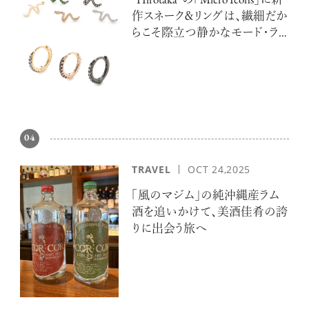
“Hirotaka”の「Micro Icons」に新
作スネーク＆リングは、繊細だか
らこそ際立つ静かなモード・ラ
グジュアリー
04
TRAVEL
OCT 24,2025
「風のマジム」の純沖縄産ラム
酒を追いかけて、美酒佳肴の誇
りに出会う旅へ