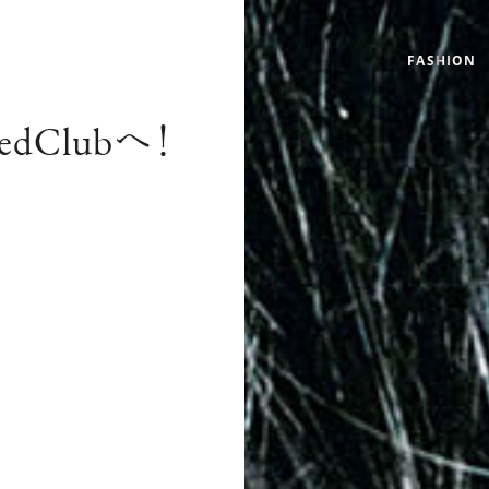
FASHION
edClubへ！
リゾート
インテリア
美