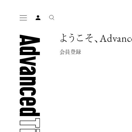
ようこそ、Advanc
会員登録
人気の検索ワード
宿泊
プレゼント