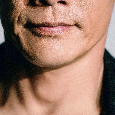
「AdvancedClub」会員組織を設けました。
「AdvancedClub」会員に登録すると、プレゼント応募情報
の一覧、プレミアムな会員限定イベント、ブランドのエクス
クルーシブアイテムの紹介など、特別なコンテンツ情報を
メールマガジンでお届け致します。更に『AdvancedTime』
のタブロイドマガジンのご案内もあり、送付手数料のみを
ご負担いただくことでお手元で『AdvancedTime』をお楽し
みいただけます。
登録は無料です。
一緒に『AdvancedTime』を楽しみましょう！
会員登録をする