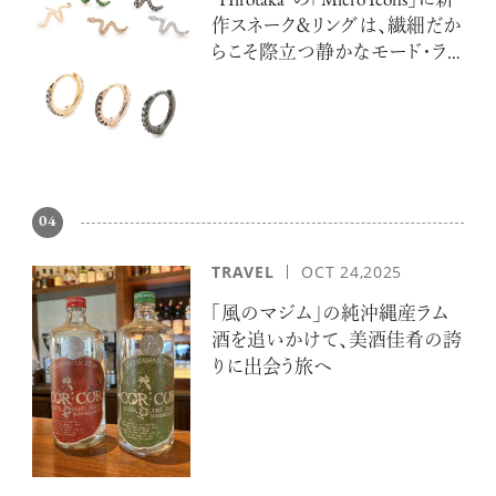
“Hirotaka”の「Micro Icons」に新
作スネーク＆リングは、繊細だか
らこそ際立つ静かなモード・ラ
グジュアリー
04
TRAVEL
OCT 24,2025
「風のマジム」の純沖縄産ラム
酒を追いかけて、美酒佳肴の誇
りに出会う旅へ