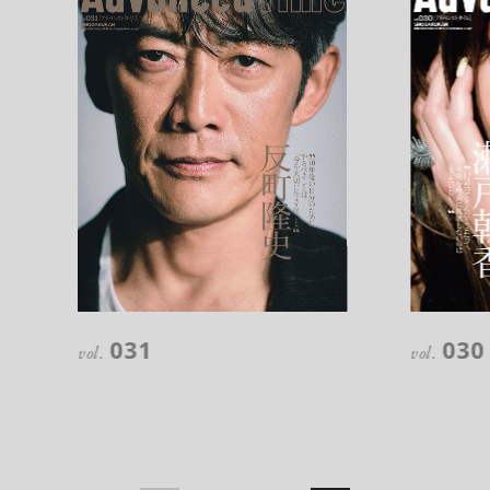
注目の記事
10年後の自分のためにやるべきこと
031
030
は『今を大切に生きる』こと
vol.
vol.
俳優
反町 隆史