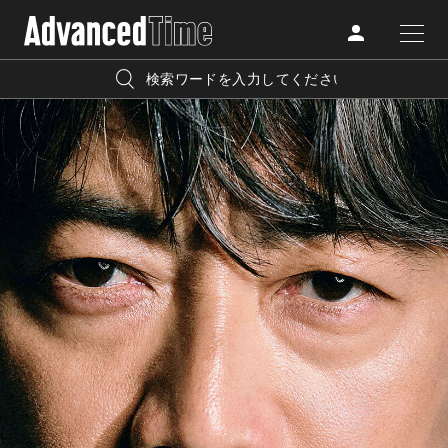
AdvancedClub
人気の検索キーワード
CATEGORY
FASHION
宿泊
プレゼント
『AdvancedTime』は、自由でしなやかに生きるハイエンド
BEAUTY
な大人達におくる、スペシャルイシュー満載のメディア。
リゾート
インテリア
TRAVEL
高感度なファッション、カルチャーに溺愛、未知の幅広い
美白
アイメイク
教養を求め、今までの人生で積んだ経験、知見を余裕をも
LIFESTYLE
って楽しみながら、進化するソーシャルに寄り添いたい。
何かに縛られていた時間から解き放たれつつある世代の
ライフスタイルを豊かに彩る『AdvancedTime』が発信する
FOLLOW US
情報をさらに充実し、より速やかに、活用できる