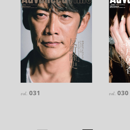
注目の記事
10年後の自分のためにやるべきこと
031
030
は『今を大切に生きる』こと
vol.
vol.
俳優
反町 隆史