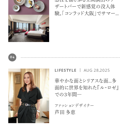
感性を揺さぶる空間演出のデ
ザートバーで新感覚の没入体
験。「コンラッド大阪」でサマー
エスケープ
04
LIFESTYLE
AUG 28,2025
華やかな面とシリアスな面…多
面的に世界を知れた『ル・ロゼ』
での３年間―
ファッションデザイナー
芦田 多恵