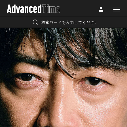
AdvancedClub
人気の検索キーワード
CATEGORY
FASHION
宿泊
プレゼント
『AdvancedTime』は、自由でしなやかに生きるハイエンド
BEAUTY
な大人達におくる、スペシャルイシュー満載のメディア。
リゾート
インテリア
TRAVEL
高感度なファッション、カルチャーに溺愛、未知の幅広い
美白
アイメイク
教養を求め、今までの人生で積んだ経験、知見を余裕をも
LIFESTYLE
って楽しみながら、進化するソーシャルに寄り添いたい。
何かに縛られていた時間から解き放たれつつある世代の
ライフスタイルを豊かに彩る『AdvancedTime』が発信する
FOLLOW US
情報をさらに充実し、より速やかに、活用できる