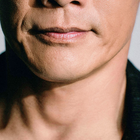
「AdvancedClub」会員組織を設けました。
「AdvancedClub」会員に登録すると、プレゼント応募情報
の一覧、プレミアムな会員限定イベント、ブランドのエクス
クルーシブアイテムの紹介など、特別なコンテンツ情報を
メールマガジンでお届け致します。更に『AdvancedTime』
のタブロイドマガジンのご案内もあり、送付手数料のみを
ご負担いただくことでお手元で『AdvancedTime』をお楽し
みいただけます。
登録は無料です。
一緒に『AdvancedTime』を楽しみましょう！
会員登録をする