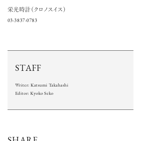
栄光時計（クロノスイス）
03-3837-0783
STAFF
Writer: Katsumi Takahashi
Editor: Kyoko Seko
SHARE