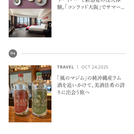
ザートバーで新感覚の没入体
験。「コンラッド大阪」でサマー
エスケープ
【フィリップス オークション】映画界
の巨匠のアイデアから生まれた時計
が17億円で落札！！
04
TRAVEL
OCT 24,2025
禁断の不倫が夫婦の純愛をあぶり
「風のマジム」の純沖縄産ラム
出す“振りきったな”と感じた現代版・
酒を追いかけて、美酒佳肴の誇
谷崎映画『鍵』。愛は嫉妬を越えるの
りに出会う旅へ
か？
俳優
吹越 満