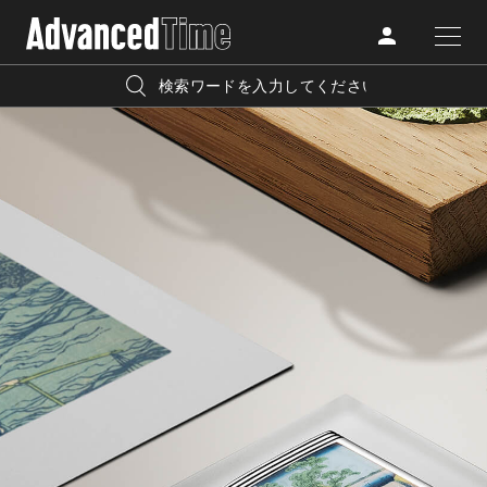
AdvancedClub
人気の検索キーワード
CATEGORY
FASHION
宿泊
プレゼント
『AdvancedTime』は、自由でしなやかに生きるハイエンド
BEAUTY
な大人達におくる、スペシャルイシュー満載のメディア。
リゾート
インテリア
TRAVEL
高感度なファッション、カルチャーに溺愛、未知の幅広い
美白
アイメイク
教養を求め、今までの人生で積んだ経験、知見を余裕をも
LIFESTYLE
って楽しみながら、進化するソーシャルに寄り添いたい。
何かに縛られていた時間から解き放たれつつある世代の
ライフスタイルを豊かに彩る『AdvancedTime』が発信する
FOLLOW US
情報をさらに充実し、より速やかに、活用できる