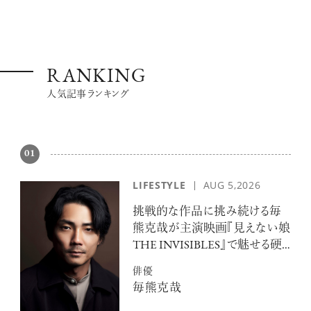
RANKING
人気記事ランキング
注目の記事
01
10年後の自分のためにやるべきこと
は『今を大切に生きる』こと
LIFESTYLE
AUG 5,2026
俳優
反町 隆史
挑戦的な作品に挑み続ける毎
熊克哉が主演映画『見えない娘
THE INVISIBLES』で魅せる硬
派な色気
俳優
アクティビティの意外な視点、新たな
毎熊克哉
感覚で味わうニューヨークの魅力