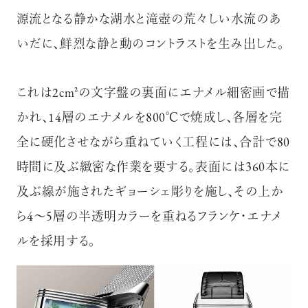
源流となる静かな湖水と滝壺の荒々しい水流のあ
いだに、鮮烈な静と動のコントラストを生み出した。
これは2cm²の文字盤の裏面にエナメル細密画で描
かれ、14層のエナメルを800℃で焼成し、各層を完
全に硬化させながら重ねていく工程には、合計で80
時間に及ぶ緻密な作業を要する。表面には360本に
及ぶ線が施されたギョーシェ彫りを施し、その上か
ら4～5層の半透明カラーを重ねるフランケ・エナメ
ルを採用する。