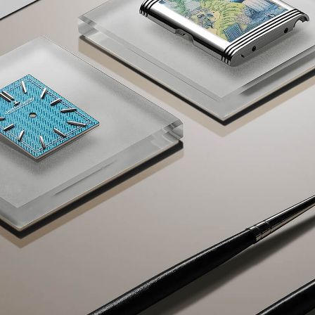
「AdvancedClub」会員組織を設けました。
「AdvancedClub」会員に登録すると、プレゼント応募情報
の一覧、プレミアムな会員限定イベント、ブランドのエクス
クルーシブアイテムの紹介など、特別なコンテンツ情報を
メールマガジンでお届け致します。更に『AdvancedTime』
のタブロイドマガジンのご案内もあり、送付手数料のみを
ご負担いただくことでお手元で『AdvancedTime』をお楽し
みいただけます。
登録は無料です。
一緒に『AdvancedTime』を楽しみましょう！
会員登録をする