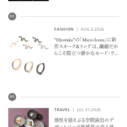
02
FASHION
AUG 6,2026
“Hirotaka”の「Micro Icons」に新
超絶技巧が生み出すエナメル工芸
作スネーク＆リングは、繊細だか
のアートピース
らこそ際立つ静かなモード・ラ
グジュアリー
記憶に残る特別な体験をオーダーメ
03
イド！京都で話題のラグジュアリー人
力車
TRAVEL
JUL 31,2026
感性を揺さぶる空間演出のデ