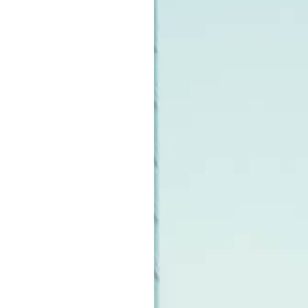
#JEWELRY
#CAR LIFE
#MA
#HOTEL
#ART
#GOU