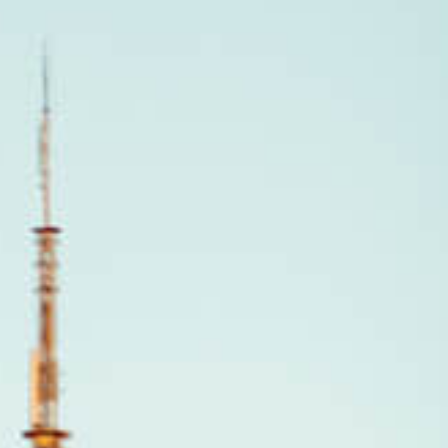
KEUP
#SKINCARE
RMET
#VOL.031