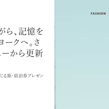
FASHION
がら、記憶を
ヨークへ。さ
ューから更新
を感じる旅・宿泊券プレゼン
リゾート
インテリア
美