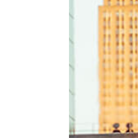
エンドな大人達におくる、
広い教養を求め、今ま
ながら、進化するソー
代のライフスタイル
さらに充実し、より速やか
た。