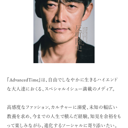
注目の記事
10年後の自分のためにやるべきこと
は『今を大切に生きる』こと
『AdvancedTime』は、自由でしなやかに生きるハイエンド
俳優
反町 隆史
な大人達におくる、スペシャルイシュー満載のメディア。
高感度なファッション、カルチャーに溺愛、未知の幅広い
教養を求め、今までの人生で積んだ経験、知見を余裕をも
アクティビティの意外な視点、新たな
感覚で味わうニューヨークの魅力
って楽しみながら、進化するソーシャルに寄り添いたい。