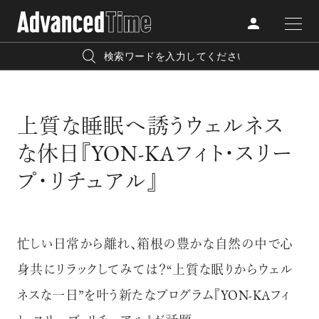
AdvancedClub
人気の検索キーワード
CATEGORY
上質な睡眠へ誘うウェルネス
FASHION
宿泊
プレゼント
『AdvancedTime』は、自由でしなやかに生きるハイエンド
な休日『YON-KAフィト・スリー
BEAUTY
な大人達におくる、スペシャルイシュー満載のメディア。
リゾート
インテリア
プ・リチュアル』
TRAVEL
高感度なファッション、カルチャーに溺愛、未知の幅広い
美白
アイメイク
教養を求め、今までの人生で積んだ経験、知見を余裕をも
LIFESTYLE
忙しい日常から離れ、箱根の豊かな自然の中で心
って楽しみながら、進化するソーシャルに寄り添いたい。
何かに縛られていた時間から解き放たれつつある世代の
身共にリラックしてみては？“上質な眠りからウェル
ライフスタイルを豊かに彩る『AdvancedTime』が発信する
ネスな一日”を叶う新たなプログラム『YON-KAフィ
FOLLOW US
情報をさらに充実し、より速やかに、活用できる