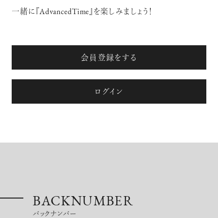
一緒に『AdvancedTime』を楽しみましょう！
【フィリップス オークション】映画界
の巨匠のアイデアから生まれた時計
が17億円で落札！！
会員登録をする
ログイン
禁断の不倫が夫婦の純愛をあぶり
出す“振りきったな”と感じた現代版・
谷崎映画『鍵』。愛は嫉妬を越えるの
か？
俳優
吹越 満
BACKNUMBER
バックナンバー