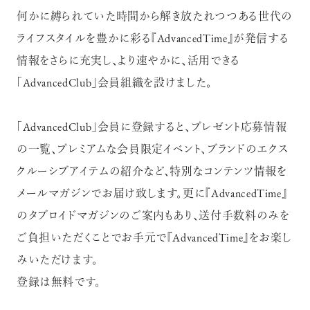
何かに縛られていた時間から解き放たれつつある世代の
ライフスタイルを豊かに彩る『AdvancedTime』が発信する
情報をさらに充実し、より速やかに、活用できる
「AdvancedClub」会員組織を設けました。
超絶技巧が生み出すエナメル工芸
のアートピース
「AdvancedClub」会員に登録すると、プレゼント応募情報
の一覧、プレミアムな会員限定イベント、ブランドのエクス
クルーシブアイテムの紹介など、特別なコンテンツ情報を
メールマガジンでお届け致します。更に『AdvancedTime』
のタブロイドマガジンのご案内もあり、送付手数料のみを
記憶に残る特別な体験をオーダーメ
ご負担いただくことでお手元で『AdvancedTime』をお楽し
イド！京都で話題のラグジュアリー人
力車
みいただけます。
登録は無料です。