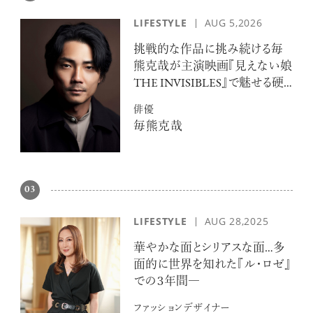
LIFESTYLE
AUG 5,2026
挑戦的な作品に挑み続ける毎
熊克哉が主演映画『見えない娘
THE INVISIBLES』で魅せる硬
派な色気
俳優
毎熊克哉
03
LIFESTYLE
AUG 28,2025
華やかな面とシリアスな面…多
面的に世界を知れた『ル・ロゼ』
での３年間―
ファッションデザイナー