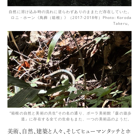
自然に溶け込み時の流れに逆らわずありのままただ存在していた。
ロニ・ホーン《鳥葬（箱根）》（2017-2018年）Photo: Koroda
Takeru。
“箱根の自然と美術の共生”その名の通り、ポーラ美術館『森の遊歩
道』に存在する全ての生命もまた、一つの美術品のようだ。
美術、自然、建築と人々、そしてヒューマンタッチとホ