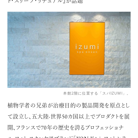
ト・スリープ・リチュアル』が話題
「AdvancedClub」会員組織を設けました。
「AdvancedClub」会員に登録すると、プレゼント応募情報
の一覧、プレミアムな会員限定イベント、ブランドのエクス
クルーシブアイテムの紹介など、特別なコンテンツ情報を
メールマガジンでお届け致します。更に『AdvancedTime』
のタブロイドマガジンのご案内もあり、送付手数料のみを
ご負担いただくことでお手元で『AdvancedTime』をお楽し
みいただけます。
登録は無料です。
本館2階に位置する「スパIZUMI」。
一緒に『AdvancedTime』を楽しみましょう！
植物学者の兄弟が治療⽬的の製品開発を原点とし
て設⽴し、五⼤陸‧世界50カ国以上でプロダクトを展
会員登録をする
開、フランスで70年の歴史を誇るプロフェッショナ