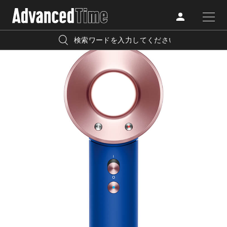
AdvancedClub
人気の検索キーワード
CATEGORY
FASHION
宿泊
プレゼント
『AdvancedTime』は、自由でしなやかに生きるハイエンド
BEAUTY
な大人達におくる、スペシャルイシュー満載のメディア。
リゾート
インテリア
TRAVEL
高感度なファッション、カルチャーに溺愛、未知の幅広い
美白
アイメイク
教養を求め、今までの人生で積んだ経験、知見を余裕をも
LIFESTYLE
って楽しみながら、進化するソーシャルに寄り添いたい。
何かに縛られていた時間から解き放たれつつある世代の
ライフスタイルを豊かに彩る『AdvancedTime』が発信する
FOLLOW US
情報をさらに充実し、より速やかに、活用できる