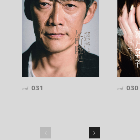
注目の記事
10年後の自分のためにやるべきこと
031
030
は『今を大切に生きる』こと
vol.
vol.
俳優
反町 隆史
アクティビティの意外な視点、新たな