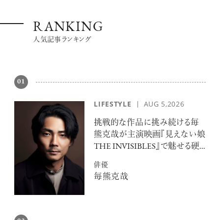
RANKING
人気記事ランキング
01
LIFESTYLE
AUG 5,2026
挑戦的な作品に挑み続ける毎
熊克哉が主演映画『見えない娘
THE INVISIBLES』で魅せる硬
派な色気
俳優
毎熊克哉