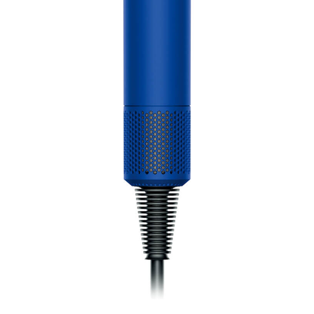
「AdvancedClub」会員組織を設けました。
「AdvancedClub」会員に登録すると、プレゼント応募情報
の一覧、プレミアムな会員限定イベント、ブランドのエクス
クルーシブアイテムの紹介など、特別なコンテンツ情報を
メールマガジンでお届け致します。更に『AdvancedTime』
のタブロイドマガジンのご案内もあり、送付手数料のみを
ご負担いただくことでお手元で『AdvancedTime』をお楽し
みいただけます。
登録は無料です。
一緒に『AdvancedTime』を楽しみましょう！
会員登録をする