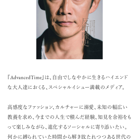
注目の記事
10年後の自分のためにやるべきこと
は『今を大切に生きる』こと
『AdvancedTime』は、自由でしなやかに生きるハイエンド
な大人達におくる、スペシャルイシュー満載のメディア。
俳優
反町 隆史
高感度なファッション、カルチャーに溺愛、未知の幅広い
教養を求め、今までの人生で積んだ経験、知見を余裕をも
って楽しみながら、進化するソーシャルに寄り添いたい。
アクティビティの意外な視点、新たな
感覚で味わうニューヨークの魅力
何かに縛られていた時間から解き放たれつつある世代の