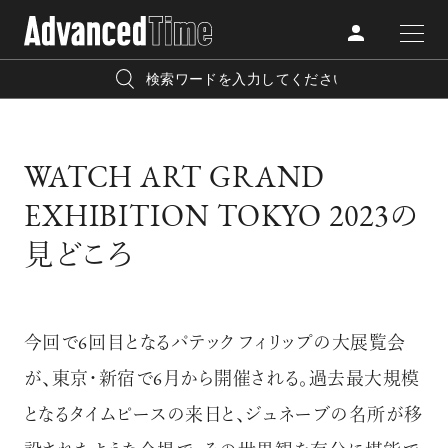
AdvancedClub
人気の検索キーワード
CATEGORY
WATCH ART GRAND
FASHION
宿泊
プレゼント
『AdvancedTime』は、自由でしなやかに生きるハイエンド
EXHIBITION TOKYO 2023の
BEAUTY
な大人達におくる、スペシャルイシュー満載のメディア。
リゾート
インテリア
見どころ
TRAVEL
高感度なファッション、カルチャーに溺愛、未知の幅広い
美白
アイメイク
教養を求め、今までの人生で積んだ経験、知見を余裕をも
LIFESTYLE
今回で6回目となるパテック フィリップの大展覧会
って楽しみながら、進化するソーシャルに寄り添いたい。
何かに縛られていた時間から解き放たれつつある世代の
が、東京・新宿で6月から開催される。過去最大規模
ライフスタイルを豊かに彩る『AdvancedTime』が発信する
となるタイムピースの来日と、ジュネーブの名所が移
FOLLOW US
情報をさらに充実し、より速やかに、活用できる