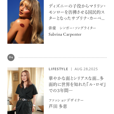
ディズニーの子役からマリリン・
モンローを彷彿させる国民的ス
ターとなったサブリナ・カーペン
ター
俳優 シンガー・ソングライター
Sabrina Carpenter
04
LIFESTYLE
AUG 28,2025
華やかな面とシリアスな面…多
面的に世界を知れた『ル・ロゼ』
での３年間―
ファッションデザイナー
芦田 多恵