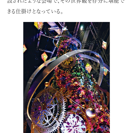
設されたような会場で、その世界観を存分に堪能で
「AdvancedClub」会員組織を設けました。
きる仕掛けとなっている。
「AdvancedClub」会員に登録すると、プレゼント応募情報
の一覧、プレミアムな会員限定イベント、ブランドのエクス
クルーシブアイテムの紹介など、特別なコンテンツ情報を
メールマガジンでお届け致します。更に『AdvancedTime』
のタブロイドマガジンのご案内もあり、送付手数料のみを
ご負担いただくことでお手元で『AdvancedTime』をお楽し
みいただけます。
登録は無料です。
一緒に『AdvancedTime』を楽しみましょう！
会員登録をする