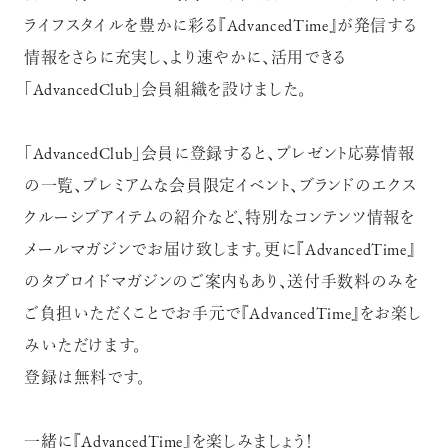
ライフスタイルを豊かに彩る『AdvancedTime』が発信する
情報をさらに充実し、より速やかに、活用できる
「AdvancedClub」会員組織を設けました。
超絶技巧が生み出すエナメル工芸
「AdvancedClub」会員に登録すると、プレゼント応募情報
のアートピース
の一覧、プレミアムな会員限定イベント、ブランドのエクス
クルーシブアイテムの紹介など、特別なコンテンツ情報を
メールマガジンでお届け致します。更に『AdvancedTime』
のタブロイドマガジンのご案内もあり、送付手数料のみを
ご負担いただくことでお手元で『AdvancedTime』をお楽し
記憶に残る特別な体験をオーダーメ
みいただけます。
イド！京都で話題のラグジュアリー人
力車
登録は無料です。
一緒に『AdvancedTime』を楽しみましょう！