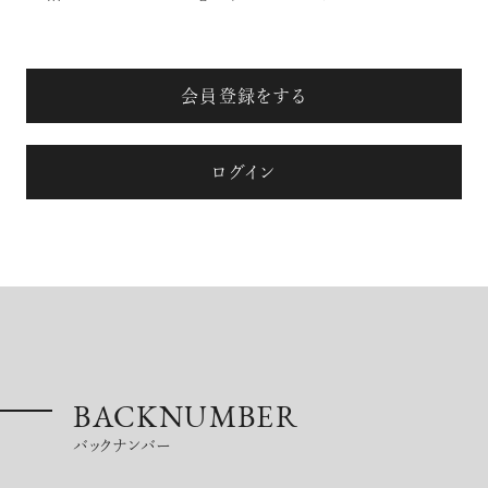
【フィリップス オークション】映画界
会員登録をする
の巨匠のアイデアから生まれた時計
が17億円で落札！！
ログイン
禁断の不倫が夫婦の純愛をあぶり
出す“振りきったな”と感じた現代版・
谷崎映画『鍵』。愛は嫉妬を越えるの
か？
俳優
吹越 満
BACKNUMBER
バックナンバー