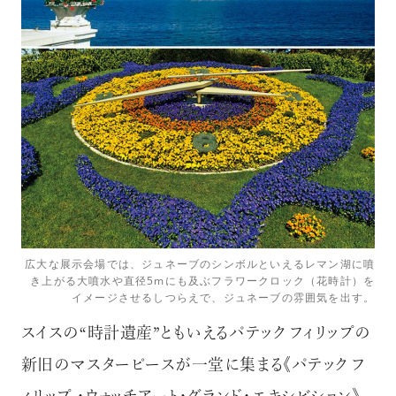
広大な展示会場では、ジュネーブのシンボルといえるレマン湖に噴
き上がる大噴水や直径5mにも及ぶフラワークロック（花時計）を
イメージさせるしつらえで、ジュネーブの雰囲気を出す。
スイスの“時計遺産”ともいえるパテック フィリップの
新旧のマスターピースが一堂に集まる《パテック フ