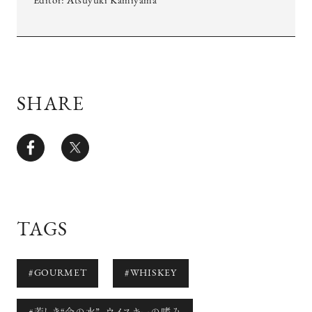
Editor: Atsuyuki Kamiyama
SHARE
超絶技巧が生み出すエナメル工芸
のアートピース
TAGS
記憶に残る特別な体験をオーダーメ
イド！京都で話題のラグジュアリー人
力車
#GOURMET
#WHISKEY