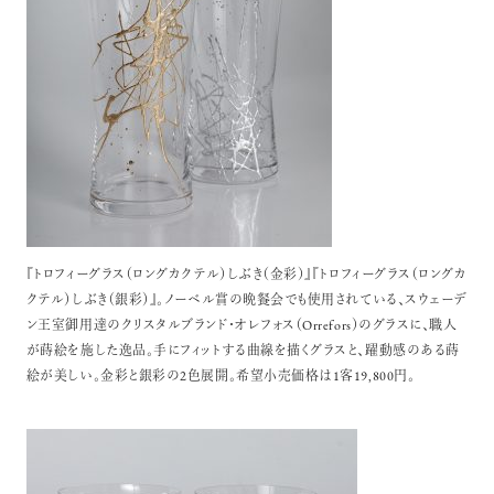
『トロフィーグラス（ロングカクテル）しぶき（金彩）』『トロフィーグラス（ロングカ
クテル）しぶき（銀彩）』。ノーベル賞の晩餐会でも使用されている、スウェーデ
ン王室御用達のクリスタルブランド・オレフォス（Orrefors）のグラスに、職人
が蒔絵を施した逸品。手にフィットする曲線を描くグラスと、躍動感のある蒔
絵が美しい。金彩と銀彩の2色展開。希望小売価格は1客19,800円。