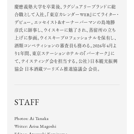
慶應義塾大学を卒業後、ラグジュアリーブランドに総
合職として入社。『東京カレンダーWEB』にてライター・
デビュー。エッセイスト＆オーナーバーマンの島地勝
彦氏に師事し、ウイスキーに魅了され、蒸留所の立ち
上げに参画。ウイスキープロフェッショナルを保有し、
酒類コンペティションの審査員も務める。2026年4月よ
り1年間、東京ステーションホテルの『バーオーク』に
注目の記事
て、テイスティング会を担当する。公社）日本観光振興
10年後の自分のためにやるべきこと
協会 日本酒蔵ツーリズム推進協議会 会員。
は『今を大切に生きる』こと
俳優
反町 隆史
STAFF
Photos: Ai Tanaka
アクティビティの意外な視点、新たな
Writer: Arisa Magoshi
感覚で味わうニューヨークの魅力