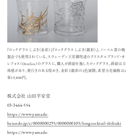
『ロックグラス しぶき（金彩）』『ロックグラス しぶき（銀彩）』。ノーベル賞の晩
餐会でも使用されている、スウェーデン王室御用達のクリスタルブランド・オ
レフォス（Orrefors）のグラスに、職人が蒔絵を施したロックグラス。蒔絵は立
体感があり、奥行きのある煌めき。金彩と銀彩の2色展開。希望小売価格は1
客19,800円。
株式会社 山田平安堂
03-3464-554
https://www.yamada-
heiando.jp/c/0000000295/0000000105/longcocktail-shibuki
https://www.yamada-