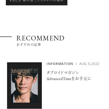
#芳しき“命の水”、ウイスキーの嗜み
【フィリップス オークション】映画界
の巨匠のアイデアから生まれた時計
が17億円で落札！！
RECOMMEND
おすすめの記事
禁断の不倫が夫婦の純愛をあぶり
INFORMATION
AUG 5,2022
出す“振りきったな”と感じた現代版・
谷崎映画『鍵』。愛は嫉妬を越えるの
タブロイドマガジン
か？
AdvancedTimeをお手元に
俳優
吹越 満