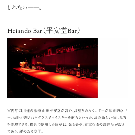
しれない─
─。
Heiando Bar（平安堂Bar）
宮内庁御用達の漆器 山田平安堂が営む、漆塗りのカウンターが印象的なバ
ー。蒔絵が施されたグラスでウイスキーを飲むといった、漆の新しい愉しみ方
を体験できる。撮影で使用した個室は、光る畳や、貴重な漆の調度品が設え
てあり、趣のある空間。