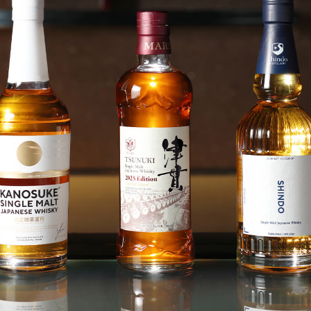
「AdvancedClub」会員組織を設けました。
「AdvancedClub」会員に登録すると、プレゼント応募情報
の一覧、プレミアムな会員限定イベント、ブランドのエクス
クルーシブアイテムの紹介など、特別なコンテンツ情報を
メールマガジンでお届け致します。更に『AdvancedTime』
のタブロイドマガジンのご案内もあり、送付手数料のみを
ご負担いただくことでお手元で『AdvancedTime』をお楽し
みいただけます。
登録は無料です。
一緒に『AdvancedTime』を楽しみましょう！
会員登録をする