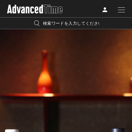
AdvancedClub
人気の検索キーワード
CATEGORY
FASHION
宿泊
プレゼント
『AdvancedTime』は、自由でしなやかに生きるハイエンド
BEAUTY
な大人達におくる、スペシャルイシュー満載のメディア。
リゾート
インテリア
TRAVEL
高感度なファッション、カルチャーに溺愛、未知の幅広い
美白
アイメイク
教養を求め、今までの人生で積んだ経験、知見を余裕をも
LIFESTYLE
って楽しみながら、進化するソーシャルに寄り添いたい。
何かに縛られていた時間から解き放たれつつある世代の
ライフスタイルを豊かに彩る『AdvancedTime』が発信する
FOLLOW US
情報をさらに充実し、より速やかに、活用できる