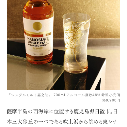
『シングルモルト嘉之助』 700ml アルコール度数48% 希望小売価
格9,900円
薩摩半島の西海岸に位置する鹿児島県日置市。日
本三大砂丘の一つである吹上浜から眺める東シナ