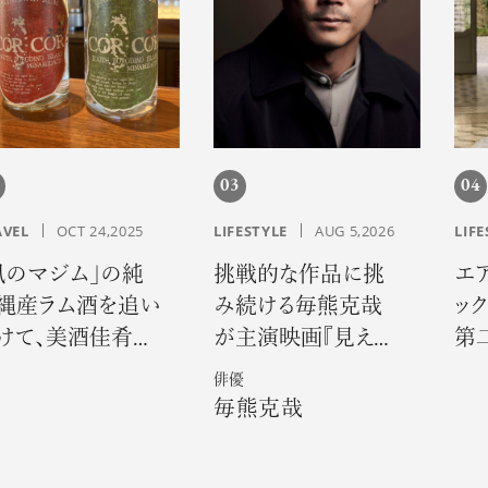
03
04
AVEL
OCT 24,2025
LIFESTYLE
AUG 5,2026
LIFE
風のマジム」の純
挑戦的な作品に挑
エ
縄産ラム酒を追い
み続ける毎熊克哉
ック
けて、美酒佳肴の
が主演映画『見えな
第
りに出会う旅へ
い娘 THE
俳優
INVISIBLES』で魅せ
毎熊克哉
る硬派な色気