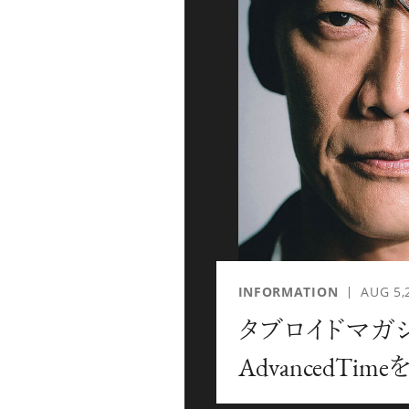
「AdvancedClub」会員に登録すると、プレゼント
な会員限定イベント、ブランドのエクスクルーシブア
別なコンテンツ情報をメールマガジンでお届け致しま
『AdvancedTime』のタブロイドマガジンのご案内
ご負担いただくことでお手元で『AdvancedTime』
登録は無料です。
一緒に『AdvancedTime』を楽しみましょう！
INFORMATION
AUG 5,
タブロイドマガ
会員登録をする
ロ
AdvancedTi