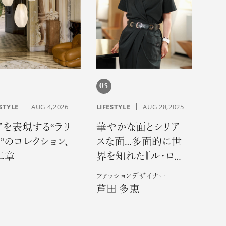
05
STYLE
AUG 4,2026
LIFESTYLE
AUG 28,2025
アを表現する“ラリ
華やかな面とシリア
”のコレクション、
スな面…多面的に世
二章
界を知れた『ル・ロ
ゼ』での３年間―
ファッションデザイナー
芦田 多恵