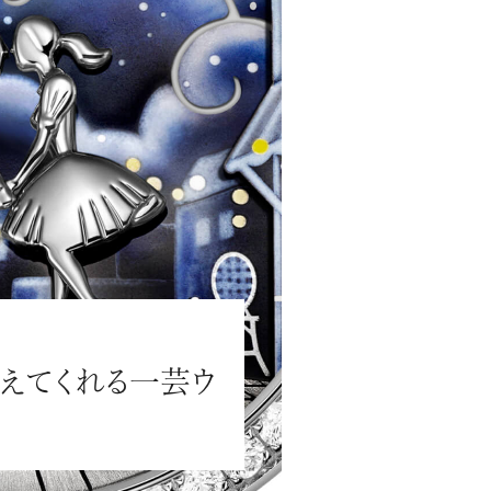
#JEWELRY
#CAR LIFE
#MA
えてくれる一芸ウ
#HOTEL
#ART
#GOU