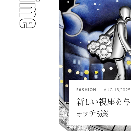
人気のタグ
#INTERVIEW
#WATCH
FASHION
AUG 13,2025
新しい視座を与
#PEOPLE
#GOLF
ォッチ5選