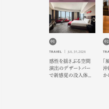
01
02
TRAVEL
JUL 31,2026
TR
感性を揺さぶる空間
「
演出のデザートバー
沖
で新感覚の没入体
か
験。「コンラッド大阪」
誇
でサマーエスケープ