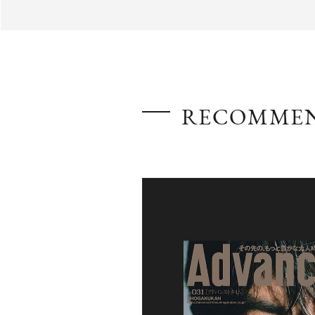
AdvancedClub
RECOMME
『AdvancedTime』は、自由でしなやかに生きるハイ
スペシャルイシュー満載のメディア。
高感度なファッション、カルチャーに溺愛、未知の幅
での人生で積んだ経験、知見を余裕をもって楽しみ
シャルに寄り添いたい。
何かに縛られていた時間から解き放たれつつある世
を豊かに彩る『AdvancedTime』が発信する情報を
に、活用できる「AdvancedClub」会員組織を設けまし