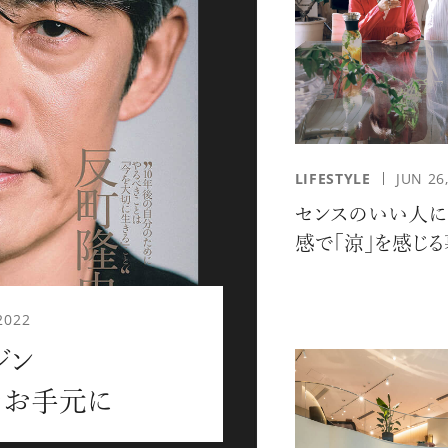
応募情報の一覧、プレミアム
イテムの紹介など、特
す。更に
もあり、送付手数料のみを
をお楽しみいただけます。
LIFESTYLE
JUN 26
センスのいい人に
感で「涼」を感じ
2022
ジン
グイン
meをお手元に