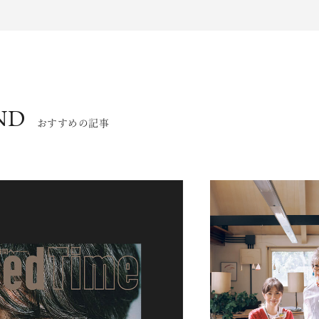
ND
おすすめの記事
エンドな大人達におくる、
広い教養を求め、今ま
ながら、進化するソー
代のライフスタイル
さらに充実し、より速やか
た。