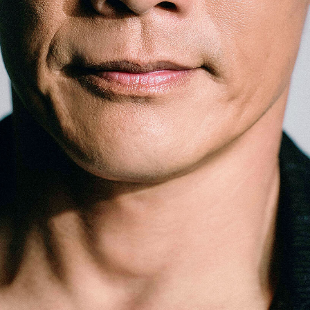
「AdvancedClub」会員組織を設けました。
「AdvancedClub」会員に登録すると、プレゼント応募情報
の一覧、プレミアムな会員限定イベント、ブランドのエクス
クルーシブアイテムの紹介など、特別なコンテンツ情報を
メールマガジンでお届け致します。更に『AdvancedTime』
のタブロイドマガジンのご案内もあり、送付手数料のみを
ご負担いただくことでお手元で『AdvancedTime』をお楽し
みいただけます。
登録は無料です。
一緒に『AdvancedTime』を楽しみましょう！
会員登録をする