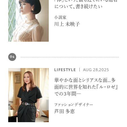
「体」という、最も近くにいる他者
について、書き続けたい
小説家
川上 未映子
04
LIFESTYLE
AUG 28,2025
華やかな面とシリアスな面…多
面的に世界を知れた『ル・ロゼ』
での３年間―
ファッションデザイナー
芦田 多恵