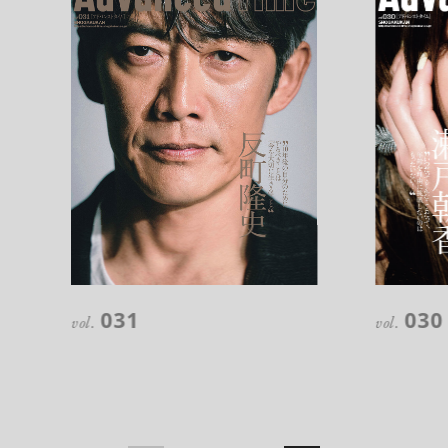
注目の記事
10年後の自分のためにやるべきこと
031
030
は『今を大切に生きる』こと
vol.
vol.
俳優
反町 隆史