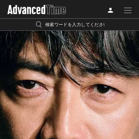
AdvancedClub
人気の検索キーワード
CATEGORY
FASHION
宿泊
プレゼント
『AdvancedTime』は、自由でしなやかに生きるハイエンド
BEAUTY
な大人達におくる、スペシャルイシュー満載のメディア。
リゾート
インテリア
TRAVEL
高感度なファッション、カルチャーに溺愛、未知の幅広い
美白
アイメイク
教養を求め、今までの人生で積んだ経験、知見を余裕をも
LIFESTYLE
って楽しみながら、進化するソーシャルに寄り添いたい。
何かに縛られていた時間から解き放たれつつある世代の
ライフスタイルを豊かに彩る『AdvancedTime』が発信する
FOLLOW US
情報をさらに充実し、より速やかに、活用できる