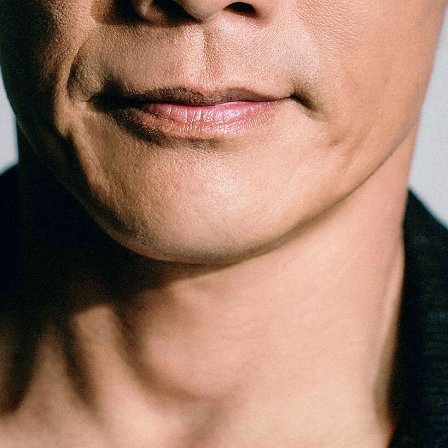
「AdvancedClub」会員組織を設けました。
「AdvancedClub」会員に登録すると、プレゼント応募情報
の一覧、プレミアムな会員限定イベント、ブランドのエクス
クルーシブアイテムの紹介など、特別なコンテンツ情報を
メールマガジンでお届け致します。更に『AdvancedTime』
のタブロイドマガジンのご案内もあり、送付手数料のみを
ご負担いただくことでお手元で『AdvancedTime』をお楽し
みいただけます。
登録は無料です。
一緒に『AdvancedTime』を楽しみましょう！
会員登録をする