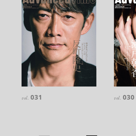
注目の記事
10年後の自分のためにやるべきこと
031
030
は『今を大切に生きる』こと
vol.
vol.
俳優
反町 隆史