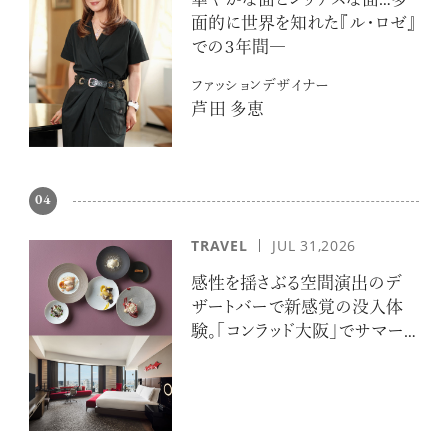
華やかな面とシリアスな面…多
面的に世界を知れた『ル・ロゼ』
での３年間―
ファッションデザイナー
芦田 多恵
04
TRAVEL
JUL 31,2026
感性を揺さぶる空間演出のデ
ザートバーで新感覚の没入体
験。「コンラッド大阪」でサマー
エスケープ