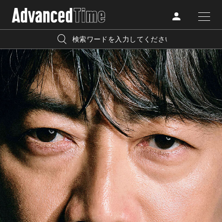
AdvancedClub
人気の検索キーワード
CATEGORY
FASHION
宿泊
プレゼント
『AdvancedTime』は、自由でしなやかに生きるハイエンド
BEAUTY
な大人達におくる、スペシャルイシュー満載のメディア。
リゾート
インテリア
TRAVEL
高感度なファッション、カルチャーに溺愛、未知の幅広い
美白
アイメイク
教養を求め、今までの人生で積んだ経験、知見を余裕をも
LIFESTYLE
って楽しみながら、進化するソーシャルに寄り添いたい。
何かに縛られていた時間から解き放たれつつある世代の
ライフスタイルを豊かに彩る『AdvancedTime』が発信する
FOLLOW US
情報をさらに充実し、より速やかに、活用できる