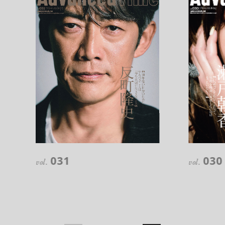
注目の記事
10年後の自分のためにやるべきこと
031
030
は『今を大切に生きる』こと
vol.
vol.
俳優
反町 隆史