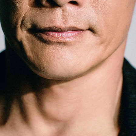
「AdvancedClub」会員組織を設けました。
「AdvancedClub」会員に登録すると、プレゼント応募情報
の一覧、プレミアムな会員限定イベント、ブランドのエクス
クルーシブアイテムの紹介など、特別なコンテンツ情報を
メールマガジンでお届け致します。更に『AdvancedTime』
のタブロイドマガジンのご案内もあり、送付手数料のみを
ご負担いただくことでお手元で『AdvancedTime』をお楽し
みいただけます。
登録は無料です。
一緒に『AdvancedTime』を楽しみましょう！
会員登録をする