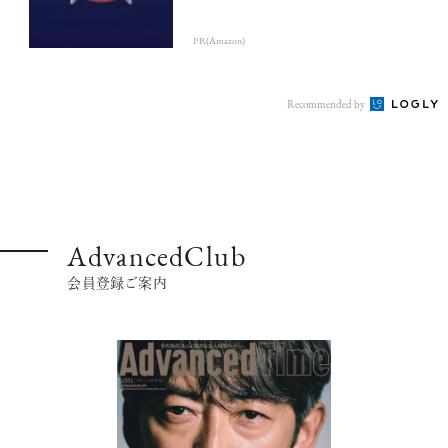
PR(Amazon)
Recommended by
AdvancedClub
会員登録ご案内