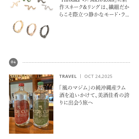
“Hirotaka”の「Micro Icons」に新
作スネーク＆リングは、繊細だか
らこそ際立つ静かなモード・ラ
グジュアリー
04
TRAVEL
OCT 24,2025
「風のマジム」の純沖縄産ラム
酒を追いかけて、美酒佳肴の誇
りに出会う旅へ