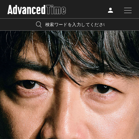
AdvancedClub
人気の検索キーワード
CATEGORY
FASHION
宿泊
プレゼント
『AdvancedTime』は、自由でしなやかに生きるハイエンド
BEAUTY
な大人達におくる、スペシャルイシュー満載のメディア。
リゾート
インテリア
TRAVEL
高感度なファッション、カルチャーに溺愛、未知の幅広い
美白
アイメイク
教養を求め、今までの人生で積んだ経験、知見を余裕をも
LIFESTYLE
って楽しみながら、進化するソーシャルに寄り添いたい。
何かに縛られていた時間から解き放たれつつある世代の
ライフスタイルを豊かに彩る『AdvancedTime』が発信する
FOLLOW US
情報をさらに充実し、より速やかに、活用できる