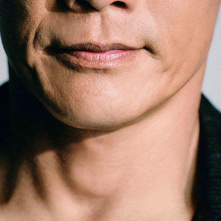
「AdvancedClub」会員組織を設けました。
「AdvancedClub」会員に登録すると、プレゼント応募情報
の一覧、プレミアムな会員限定イベント、ブランドのエクス
クルーシブアイテムの紹介など、特別なコンテンツ情報を
メールマガジンでお届け致します。更に『AdvancedTime』
のタブロイドマガジンのご案内もあり、送付手数料のみを
ご負担いただくことでお手元で『AdvancedTime』をお楽し
みいただけます。
登録は無料です。
一緒に『AdvancedTime』を楽しみましょう！
会員登録をする