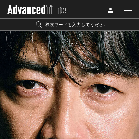
AdvancedClub
人気の検索キーワード
CATEGORY
FASHION
宿泊
プレゼント
『AdvancedTime』は、自由でしなやかに生きるハイエンド
BEAUTY
な大人達におくる、スペシャルイシュー満載のメディア。
リゾート
インテリア
TRAVEL
高感度なファッション、カルチャーに溺愛、未知の幅広い
美白
アイメイク
教養を求め、今までの人生で積んだ経験、知見を余裕をも
LIFESTYLE
って楽しみながら、進化するソーシャルに寄り添いたい。
何かに縛られていた時間から解き放たれつつある世代の
ライフスタイルを豊かに彩る『AdvancedTime』が発信する
FOLLOW US
情報をさらに充実し、より速やかに、活用できる