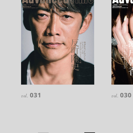
注目の記事
10年後の自分のためにやるべきこと
031
030
は『今を大切に生きる』こと
vol.
vol.
俳優
反町 隆史