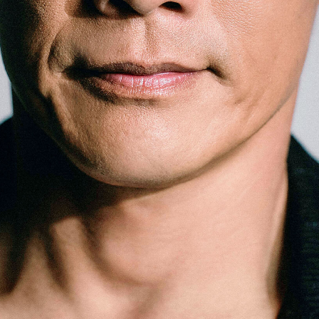
「AdvancedClub」会員組織を設けました。
「AdvancedClub」会員に登録すると、プレゼント応募情報
の一覧、プレミアムな会員限定イベント、ブランドのエクス
クルーシブアイテムの紹介など、特別なコンテンツ情報を
メールマガジンでお届け致します。更に『AdvancedTime』
のタブロイドマガジンのご案内もあり、送付手数料のみを
ご負担いただくことでお手元で『AdvancedTime』をお楽し
みいただけます。
登録は無料です。
一緒に『AdvancedTime』を楽しみましょう！
会員登録をする