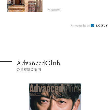
PR(ROOMS)
Recommended by
AdvancedClub
会員登録ご案内