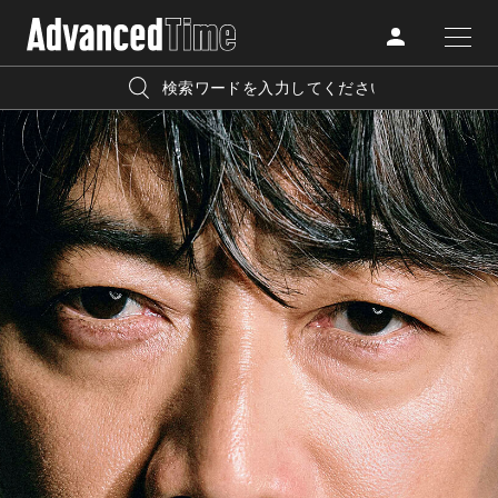
AdvancedClub
人気の検索キーワード
CATEGORY
FASHION
宿泊
プレゼント
『AdvancedTime』は、自由でしなやかに生きるハイエンド
BEAUTY
な大人達におくる、スペシャルイシュー満載のメディア。
リゾート
インテリア
TRAVEL
高感度なファッション、カルチャーに溺愛、未知の幅広い
美白
アイメイク
教養を求め、今までの人生で積んだ経験、知見を余裕をも
LIFESTYLE
って楽しみながら、進化するソーシャルに寄り添いたい。
何かに縛られていた時間から解き放たれつつある世代の
ライフスタイルを豊かに彩る『AdvancedTime』が発信する
FOLLOW US
情報をさらに充実し、より速やかに、活用できる