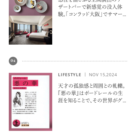
感性を揺さぶる空間演出のデ
ザートバーで新感覚の没入体
験。「コンラッド大阪」でサマー
エスケープ
04
LIFESTYLE
NOV 15,2024
天才の孤独感と周囲との軋轢。
『悪の華』はボードレールの生
涯を知ることで、その世界がグッ
と身近に