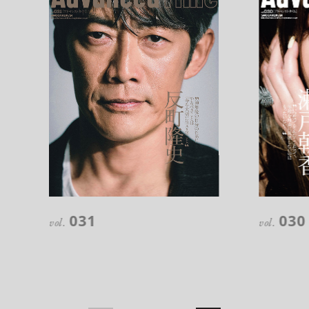
注目の記事
10年後の自分のためにやるべきこと
031
030
は『今を大切に生きる』こと
vol.
vol.
俳優
反町 隆史