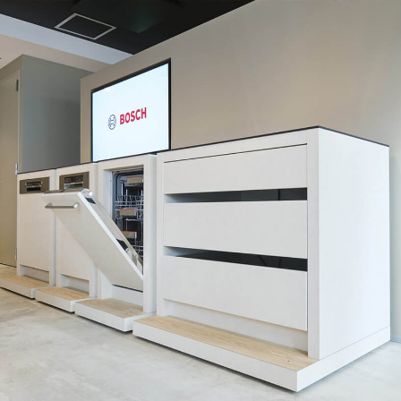
「AdvancedClub」会員組織を設けました。
「AdvancedClub」会員に登録すると、プレゼント応募情報
の一覧、プレミアムな会員限定イベント、ブランドのエクス
クルーシブアイテムの紹介など、特別なコンテンツ情報を
メールマガジンでお届け致します。更に『AdvancedTime』
のタブロイドマガジンのご案内もあり、送付手数料のみを
ご負担いただくことでお手元で『AdvancedTime』をお楽し
みいただけます。
登録は無料です。
一緒に『AdvancedTime』を楽しみましょう！
会員登録をする