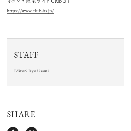
ボッシュ家電サイト Club B’s
https://www.club-bs.jp/
STAFF
Editor：Ryo Usami
SHARE