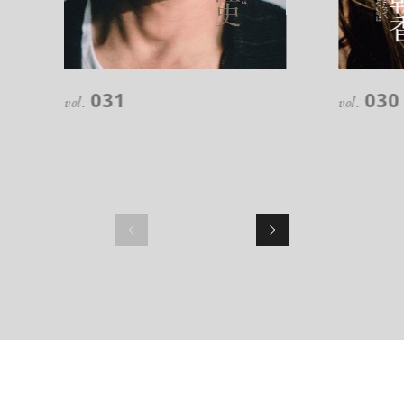
注目の記事
10年後の自分のためにやるべきこと
031
030
は『今を大切に生きる』こと
vol.
vol.
俳優
反町 隆史
アクティビティの意外な視点、新たな
感覚で味わうニューヨークの魅力