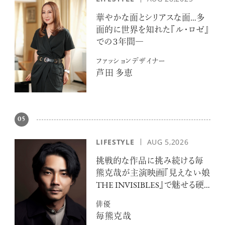
華やかな面とシリアスな面…多
面的に世界を知れた『ル・ロゼ』
での３年間―
ファッションデザイナー
芦田 多恵
05
LIFESTYLE
AUG 5,2026
挑戦的な作品に挑み続ける毎
熊克哉が主演映画『見えない娘
THE INVISIBLES』で魅せる硬
派な色気
俳優
毎熊克哉