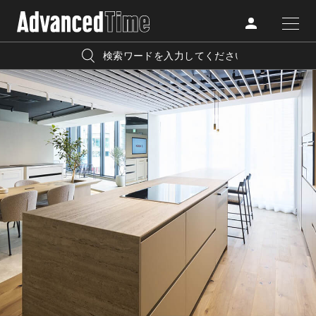
AdvancedClub
人気の検索キーワード
CATEGORY
FASHION
宿泊
プレゼント
『AdvancedTime』は、自由でしなやかに生きるハイエンド
BEAUTY
な大人達におくる、スペシャルイシュー満載のメディア。
リゾート
インテリア
TRAVEL
高感度なファッション、カルチャーに溺愛、未知の幅広い
美白
アイメイク
教養を求め、今までの人生で積んだ経験、知見を余裕をも
LIFESTYLE
って楽しみながら、進化するソーシャルに寄り添いたい。
何かに縛られていた時間から解き放たれつつある世代の
ライフスタイルを豊かに彩る『AdvancedTime』が発信する
FOLLOW US
情報をさらに充実し、より速やかに、活用できる