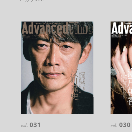
バックナンバー
注目の記事
10年後の自分のためにやるべきこと
は『今を大切に生きる』こと
俳優
反町 隆史
アクティビティの意外な視点、新たな
031
030
vol.
vol.
感覚で味わうニューヨークの魅力