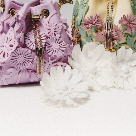
「AdvancedClub」会員組織を設けました。
「AdvancedClub」会員に登録すると、プレゼント応募情報
の一覧、プレミアムな会員限定イベント、ブランドのエクス
クルーシブアイテムの紹介など、特別なコンテンツ情報を
メールマガジンでお届け致します。更に『AdvancedTime』
のタブロイドマガジンのご案内もあり、送付手数料のみを
ご負担いただくことでお手元で『AdvancedTime』をお楽し
みいただけます。
登録は無料です。
一緒に『AdvancedTime』を楽しみましょう！
会員登録をする