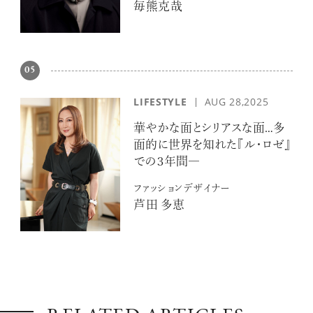
毎熊克哉
05
LIFESTYLE
AUG 28,2025
華やかな面とシリアスな面…多
面的に世界を知れた『ル・ロゼ』
での３年間―
ファッションデザイナー
芦田 多恵