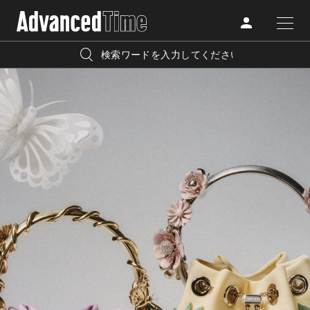
AdvancedClub
人気の検索キーワード
CATEGORY
FASHION
宿泊
プレゼント
『AdvancedTime』は、自由でしなやかに生きるハイエンド
BEAUTY
な大人達におくる、スペシャルイシュー満載のメディア。
リゾート
インテリア
TRAVEL
高感度なファッション、カルチャーに溺愛、未知の幅広い
美白
アイメイク
教養を求め、今までの人生で積んだ経験、知見を余裕をも
LIFESTYLE
って楽しみながら、進化するソーシャルに寄り添いたい。
何かに縛られていた時間から解き放たれつつある世代の
ライフスタイルを豊かに彩る『AdvancedTime』が発信する
FOLLOW US
情報をさらに充実し、より速やかに、活用できる