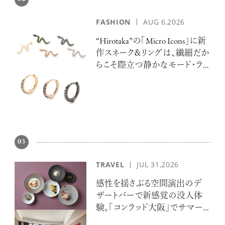
FASHION
AUG 6,2026
“Hirotaka”の「Micro Icons」に新
作スネーク＆リングは、繊細だか
らこそ際立つ静かなモード・ラ
グジュアリー
注目の記事
10年後の自分のためにやるべきこと
は『今を大切に生きる』こと
03
俳優
反町 隆史
TRAVEL
JUL 31,2026
感性を揺さぶる空間演出のデ
ザートバーで新感覚の没入体
験。「コンラッド大阪」でサマー
アクティビティの意外な視点、新たな
感覚で味わうニューヨークの魅力
エスケープ