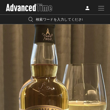
AdvancedClub
人気の検索キーワード
CATEGORY
FASHION
宿泊
プレゼント
『AdvancedTime』は、自由でしなやかに生きるハイエンド
BEAUTY
な大人達におくる、スペシャルイシュー満載のメディア。
リゾート
インテリア
TRAVEL
高感度なファッション、カルチャーに溺愛、未知の幅広い
美白
アイメイク
教養を求め、今までの人生で積んだ経験、知見を余裕をも
LIFESTYLE
って楽しみながら、進化するソーシャルに寄り添いたい。
何かに縛られていた時間から解き放たれつつある世代の
ライフスタイルを豊かに彩る『AdvancedTime』が発信する
FOLLOW US
情報をさらに充実し、より速やかに、活用できる