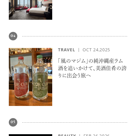
04
超絶技巧が生み出すエナメル工芸
TRAVEL
OCT 24,2025
のアートピース
「風のマジム」の純沖縄産ラム
酒を追いかけて、美酒佳肴の誇
りに出会う旅へ
記憶に残る特別な体験をオーダーメ
イド！京都で話題のラグジュアリー人
力車
05
BEAUTY
FEB 26,2026