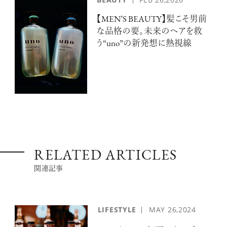
【MEN’S BEAUTY】髪こそ男前
な品格の要。未来のヘアを救
【フィリップス オークション】映画界
う“uno”の新発想に熱視線
の巨匠のアイデアから生まれた時計
が17億円で落札！！
禁断の不倫が夫婦の純愛をあぶり
出す“振りきったな”と感じた現代版・
谷崎映画『鍵』。愛は嫉妬を越えるの
RELATED ARTICLES
か？
俳優
関連記事
吹越 満
LIFESTYLE
MAY
26,2024