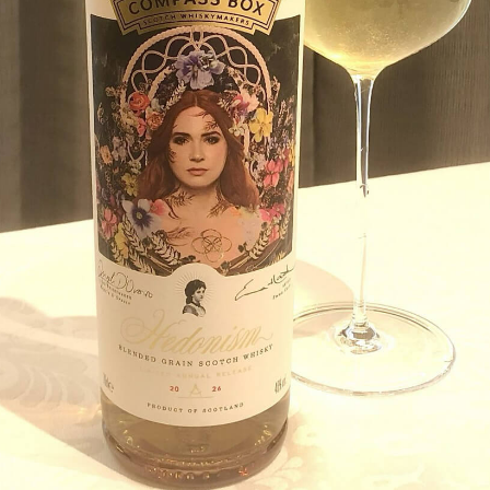
「AdvancedClub」会員組織を設けました。
「AdvancedClub」会員に登録すると、プレゼント応募情報
の一覧、プレミアムな会員限定イベント、ブランドのエクス
クルーシブアイテムの紹介など、特別なコンテンツ情報を
メールマガジンでお届け致します。更に『AdvancedTime』
のタブロイドマガジンのご案内もあり、送付手数料のみを
ご負担いただくことでお手元で『AdvancedTime』をお楽し
みいただけます。
登録は無料です。
一緒に『AdvancedTime』を楽しみましょう！
会員登録をする