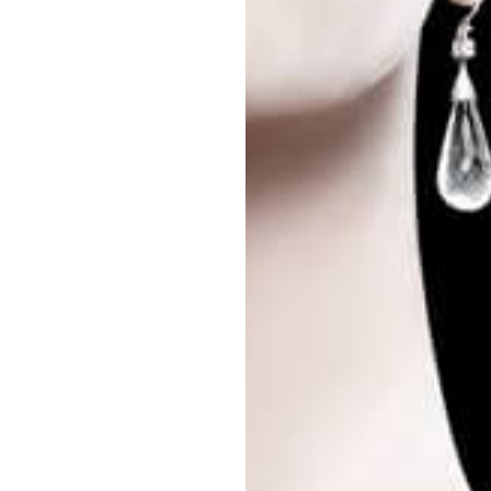
エンドな大人達におくる、
広い教養を求め、今ま
ながら、進化するソー
代のライフスタイル
さらに充実し、より速やか
た。