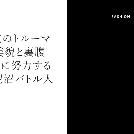
FASHION
家のトルーマ
美貌と裏腹
に努力する
泥沼バトル人
リゾート
インテリア
美