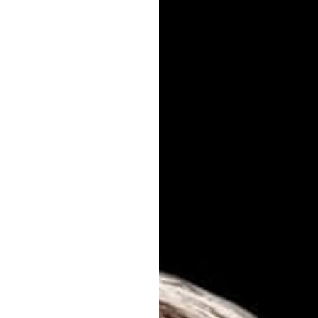
#JEWELRY
#CAR LIFE
#MA
#HOTEL
#ART
#GOU